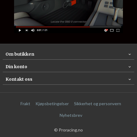
Om butikken
Din konto
Kontakt oss
Frakt
Kjøpsbetingelser
Sikkerhet og personvern
Nyhetsbrev
© Proracing.no