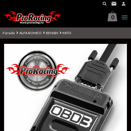
Gå
til
innholdet
0
Forside
ALFA ROMEO
BENSIN
MITO