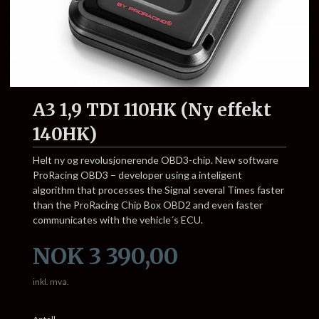
A3 1,9 TDI 110HK (Ny effekt
140HK)
Helt ny og revolusjonerende OBD3-chip. New software
ProRacing OBD3 – developer using a inteligent
algorithm that processes the Signal several Times faster
than the ProRacing Chip Box OBD2 and even faster
communicates with the vehicle´s ECU.
Pris
NOK
3 390,00
inkl. mva.