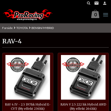
Gå
til
innholdet
0
Forside
TOYOTA
BENSIN/HYBRID
RAV-4
RAV 4 IV - 2.5 197hk Hybrid E-
RAV4 V 2.5 222 hk Hybrid AWD
CVT (Ny effekt 236hk)
(Ny effekt 264hk)