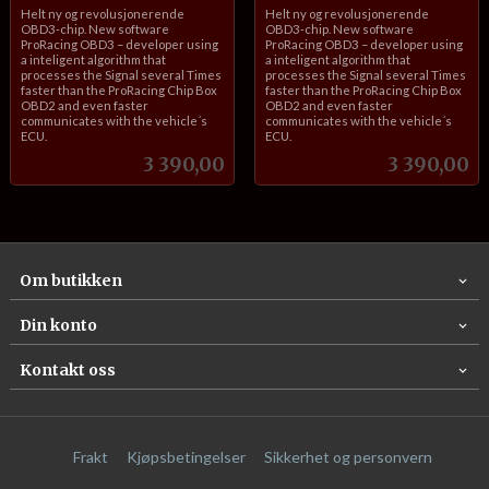
inkl.
inkl.
Helt ny og revolusjonerende
Helt ny og revolusjonerende
mva.
mva.
OBD3-chip. New software
OBD3-chip. New software
ProRacing OBD3 – developer using
ProRacing OBD3 – developer using
a inteligent algorithm that
a inteligent algorithm that
processes the Signal several Times
processes the Signal several Times
faster than the ProRacing Chip Box
faster than the ProRacing Chip Box
OBD2 and even faster
OBD2 and even faster
communicates with the vehicle´s
communicates with the vehicle´s
ECU.
ECU.
Pris
Pris
3 390,00
3 390,00
Om butikken
Din konto
Kontakt oss
Frakt
Kjøpsbetingelser
Sikkerhet og personvern