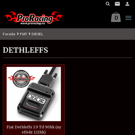
Gå
til
innholdet
0
Forside
FIAT
DIESEL
DETHLEFFS
Fiat Dethleffs 1.9 Td 90hk (ny
effekt 121hk)