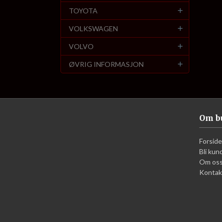
TOYOTA
VOLKSWAGEN
VOLVO
ØVRIG INFORMASJON
Om b
Forside
Bli kun
Om os
Kontak