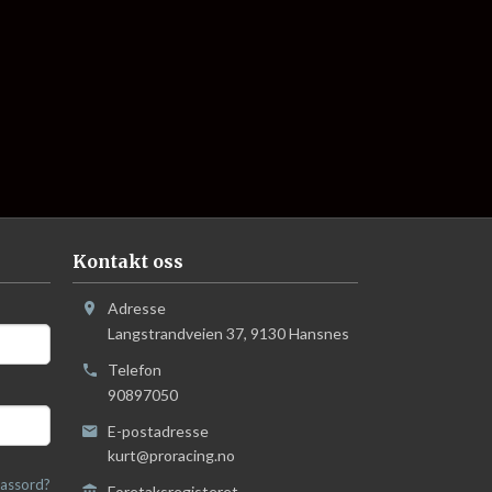
Kontakt oss
Adresse
Langstrandveien 37
,
9130
Hansnes
Telefon
90897050
E-postadresse
kurt@proracing.no
assord?
Foretaksregisteret