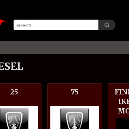
ESEL
25
75
FIN
IK
MO