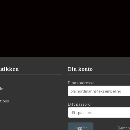
utikken
Din konto
E-postadresse
de
s
t oss
Ditt passord
Glemt p