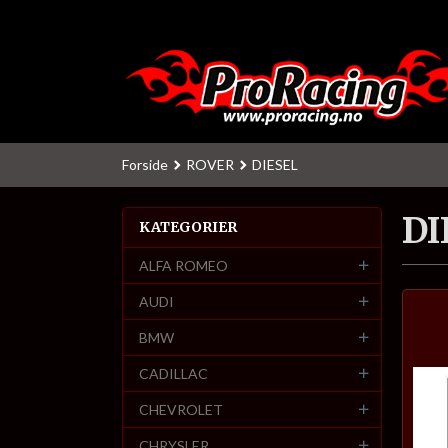
Gå
til
innholdet
Forside
ROVER
DIESEL
DI
KATEGORIER
ALFA ROMEO
AUDI
BMW
CADILLAC
CHEVROLET
CHRYSLER