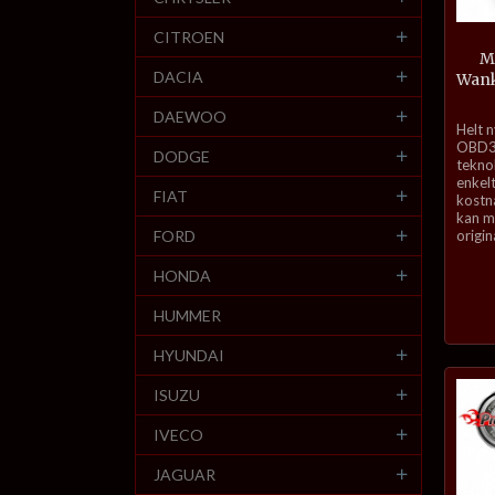
CITROEN
Ma
DACIA
Wank
DAEWOO
inkl.
Helt 
mva.
OBD3-
DODGE
tekno
enkelt
FIAT
kostn
kan ma
FORD
origin
HONDA
HUMMER
HYUNDAI
ISUZU
IVECO
JAGUAR