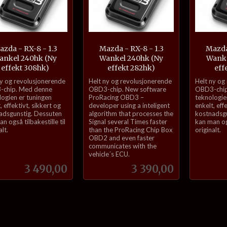
zda - RX-8 - 1.3
Mazda - RX-8 - 1.3
Mazda 
ankel 240hk (Ny
Wankel 240hk (Ny
Wanke
effekt 308hk)
effekt 282hk)
eff
inkl.
inkl.
ny og revolusjonerende
Helt ny og revolusjonerende
Helt ny og
mva.
mva.
chip. Med denne
OBD3-chip. New software
OBD3-chip
logien er tuningen
ProRacing OBD3 –
teknologie
, effektivt, sikkert og
developer using a inteligent
enkelt, eff
adsgunstig. Dessuten
algorithm that processes the
kostnadsgu
n også tilbakestille til
Signal several Times faster
kan man ogs
alt.
than the ProRacing Chip Box
originalt.
OBD2 and even faster
communicates with the
vehicle´s ECU.
Pris
Pris
3 490,00
3 390,00
Kjøp
Kjøp