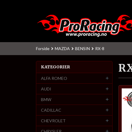
Gå
til
innholdet
Forside
MAZDA
BENSIN
RX-8
RX
KATEGORIER
ALFA ROMEO
AUDI
BMW
CADILLAC
CHEVROLET
CHRYSLER