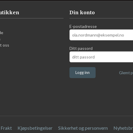
utikken
Din konto
E-postadresse
de
s
t oss
Ditt passord
Glemt p
Frakt
Kjøpsbetingelser
Sikkerhet og personvern
Nyhetsbr