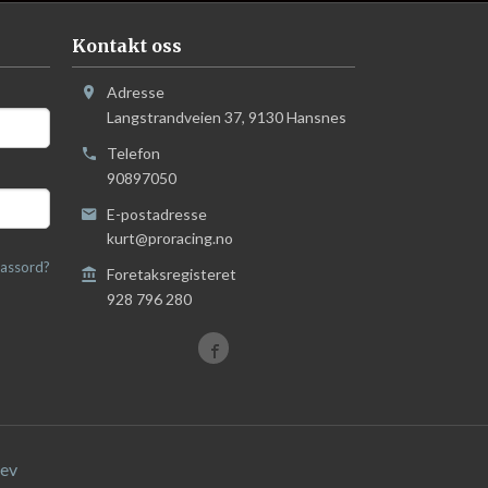
Kontakt oss
Adresse
Langstrandveien 37
,
9130
Hansnes
Telefon
90897050
E-postadresse
kurt@proracing.no
assord?
Foretaksregisteret
928 796 280
ev