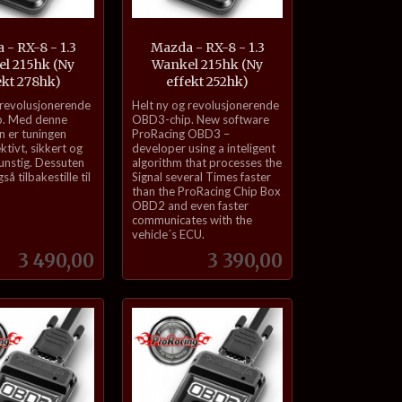
- RX-8 - 1.3
Mazda - RX-8 - 1.3
l 215hk (Ny
Wankel 215hk (Ny
ekt 278hk)
effekt 252hk)
inkl.
 revolusjonerende
Helt ny og revolusjonerende
mva.
. Med denne
OBD3-chip. New software
n er tuningen
ProRacing OBD3 –
ektivt, sikkert og
developer using a inteligent
nstig. Dessuten
algorithm that processes the
å tilbakestille til
Signal several Times faster
than the ProRacing Chip Box
OBD2 and even faster
communicates with the
vehicle´s ECU.
Pris
Pris
3 490,00
3 390,00
Kjøp
Kjøp