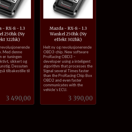
- RX-8 - 1.3
Mazda - RX-8 - 1.3
l 250hk (Ny
Wankel 250hk (Ny
ekt 322hk)
effekt 302hk)
inkl.
 revolusjonerende
Helt ny og revolusjonerende
mva.
. Med denne
OBD3-chip. New software
n er tuningen
ProRacing OBD3 –
ektivt, sikkert og
developer using a inteligent
nstig. Dessuten
algorithm that processes the
å tilbakestille til
Signal several Times faster
than the ProRacing Chip Box
OBD2 and even faster
communicates with the
vehicle´s ECU.
Pris
Pris
3 490,00
3 390,00
Kjøp
Kjøp