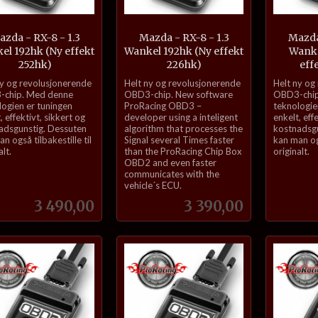
zda - RX-8 - 1.3
Mazda - RX-8 - 1.3
Mazda 
el 192hk (Ny effekt
Wankel 192hk (Ny effekt
Wanke
252hk)
226hk)
eff
inkl.
inkl.
ny og revolusjonerende
Helt ny og revolusjonerende
Helt ny og
mva.
mva.
chip. Med denne
OBD3-chip. New software
OBD3-chip
logien er tuningen
ProRacing OBD3 –
teknologie
, effektivt, sikkert og
developer using a inteligent
enkelt, eff
adsgunstig. Dessuten
algorithm that processes the
kostnadsgu
n også tilbakestille til
Signal several Times faster
kan man ogs
alt.
than the ProRacing Chip Box
originalt.
OBD2 and even faster
communicates with the
vehicle´s ECU.
Pris
Pris
3 490,00
3 390,00
Kjøp
Kjøp