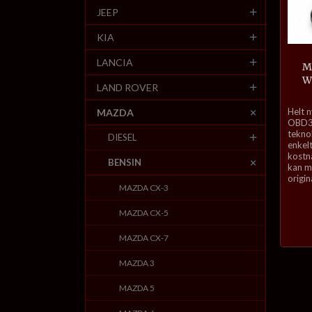
JEEP
KIA
LANCIA
Ma
W
LAND ROVER
inkl.
Helt 
MAZDA
mva.
OBD3-
tekno
DIESEL
enkelt
kostn
BENSIN
kan ma
origin
MAZDA CX-3
MAZDA CX-5
MAZDA CX-7
MAZDA 3
MAZDA 5