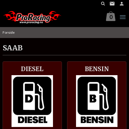
Gå
til
innholdet
0
Forside
SAAB
DIESEL
BENSIN