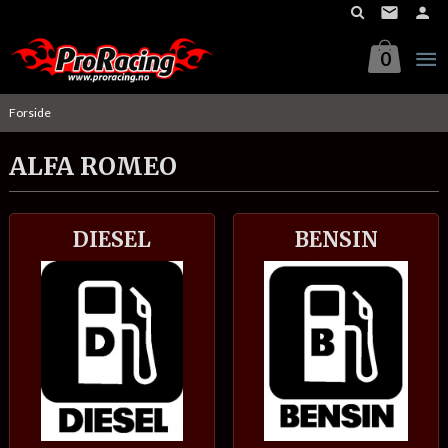
Gå
til
innholdet
0
Forside
ALFA ROMEO
DIESEL
BENSIN