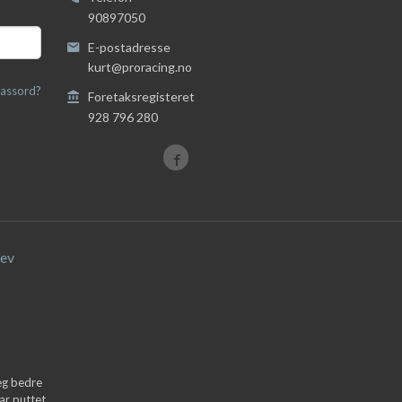
90897050
E-postadresse
kurt@proracing.no
assord?
Foretaksregisteret
928 796 280
ev
deg bedre
ar puttet