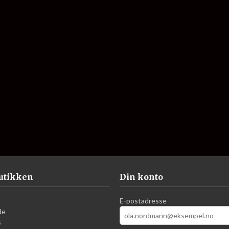
utikken
Din konto
E-postadresse
de
s