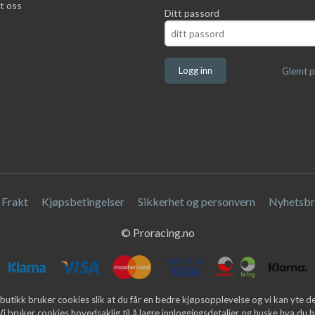
t oss
Ditt passord
Glemt p
Frakt
Kjøpsbetingelser
Sikkerhet og personvern
Nyhetsbr
© Proracing.no
butikk bruker cookies slik at du får en bedre kjøpsopplevelse og vi kan yte 
 Vi bruker cookies hovedsaklig til å lagre innloggingsdetaljer og huske hva du h