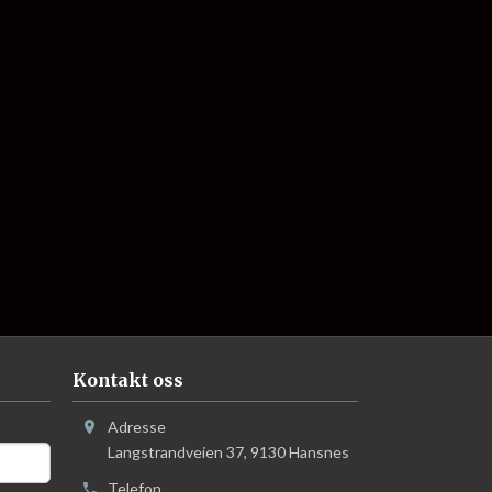
Kontakt oss
Adresse
Langstrandveien 37
,
9130
Hansnes
Telefon