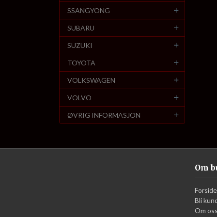
SSANGYONG
SUBARU
SUZUKI
TOYOTA
VOLKSWAGEN
VOLVO
ØVRIG INFORMASJON
Om b
Forside
Bli kun
Om os