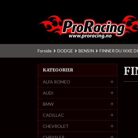
Gå
til
innholdet
Forside
DODGE
BENSIN
FINNER DU IKKE D
FI
KATEGORIER
ALFA ROMEO
AUDI
BMW
CADILLAC
CHEVROLET
CHRYSLER