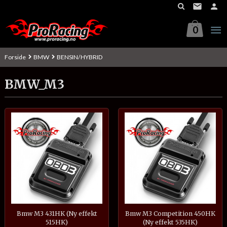
Gå
til
innholdet
0
Forside
BMW
BENSIN/HYBRID
BMW_M3
Bmw M3 431HK (Ny effekt
Bmw M3 Competition 450HK
515HK)
(Ny effekt 535HK)