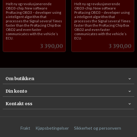
inkl.
inkl.
Helt ny og revolusjonerende
Helt ny og revolusjonerende
mva.
mva.
OBD3-chip. New software
OBD3-chip. New software
ProRacing OBD3 – developer using
ProRacing OBD3 – developer using
a inteligent algorithm that
a inteligent algorithm that
processes the Signal several Times
processes the Signal several Times
faster than the ProRacing Chip Box
faster than the ProRacing Chip Box
OBD2 and even faster
OBD2 and even faster
communicates with the vehicle´s
communicates with the vehicle´s
ECU.
ECU.
Pris
Pris
3 390,00
3 390,00
Om butikken
Din konto
Kontakt oss
Frakt
Kjøpsbetingelser
Sikkerhet og personvern