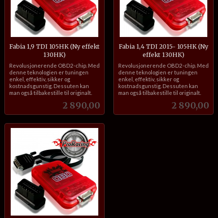
Fabia 1,9 TDI 105HK (Ny effekt
Fabia 1,4 TDI 2015- 105HK (Ny
130HK)
effekt 130HK)
inkl.
inkl.
Revolusjonerende OBD2-chip. Med
Revolusjonerende OBD2-chip. Med
mva.
mva.
denne teknologien er tuningen
denne teknologien er tuningen
enkel, effektiv, sikker og
enkel, effektiv, sikker og
kostnadsgunstig. Dessuten kan
kostnadsgunstig. Dessuten kan
man også tilbakestille til originalt.
man også tilbakestille til originalt.
Pris
Pris
2 890,00
2 890,00