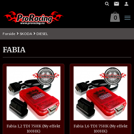
Gå
til
innholdet
0
Forside
SKODA
DIESEL
FABIA
Fabia 1,2 TDI 75HK (Ny effekt
Fabia 1,6 TDI 75HK (Ny effekt
100HK)
100HK)