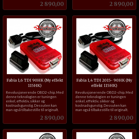
Pris
Pris
2 890,00
2 890,00
Fabia 1,6 TDI 90HK (Ny effekt
Fabia 1,4 TDI 2015- 90HK (Ny
115HK)
effekt 115HK)
inkl.
inkl.
Revolusjonerende OBD2-chip. Med
Revolusjonerende OBD2-chip. Med
mva.
mva.
denne teknologien er tuningen
denne teknologien er tuningen
enkel, effektiv, sikker og
enkel, effektiv, sikker og
kostnadsgunstig. Dessuten kan
kostnadsgunstig. Dessuten kan
man også tilbakestille til originalt.
man også tilbakestille til originalt.
Pris
Pris
2 890,00
2 890,00