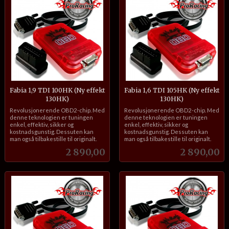
Fabia 1,9 TDI 100HK (Ny effekt
Fabia 1,6 TDI 105HK (Ny effekt
130HK)
130HK)
inkl.
inkl.
Revolusjonerende OBD2-chip. Med
Revolusjonerende OBD2-chip. Med
mva.
mva.
denne teknologien er tuningen
denne teknologien er tuningen
enkel, effektiv, sikker og
enkel, effektiv, sikker og
kostnadsgunstig. Dessuten kan
kostnadsgunstig. Dessuten kan
man også tilbakestille til originalt.
man også tilbakestille til originalt.
Pris
Pris
2 890,00
2 890,00