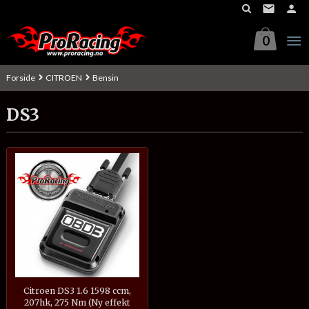
Gå
til
innholdet
0
Forside
CITROEN
Bensin
DS3
Citroen DS3 1.6 1598 ccm,
207hk, 275 Nm (Ny effekt