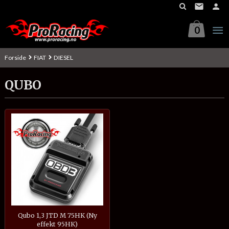
Gå
til
innholdet
0
Forside
FIAT
DIESEL
QUBO
Qubo 1,3 JTD M 75HK (Ny
effekt 95HK)