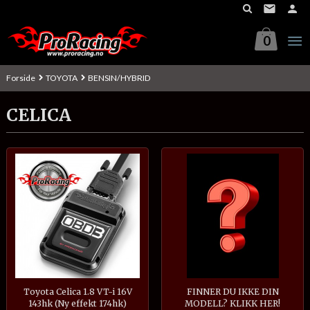
Gå
til
innholdet
0
Forside
TOYOTA
BENSIN/HYBRID
CELICA
Toyota Celica 1.8 VT-i 16V
FINNER DU IKKE DIN
143hk (Ny effekt 174hk)
MODELL? KLIKK HER!