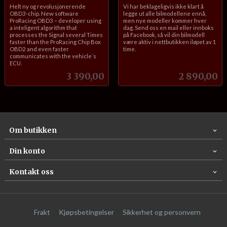
inkl.
inkl.
Helt ny og revolusjonerende
Vi har beklageligvis ikke klart å
mva.
mva.
OBD3-chip. New software
legge ut alle bilmodellene ennå,
ProRacing OBD3 – developer using
men nye modeller kommer hver
a inteligent algorithm that
dag. Send oss en mail eller innboks
processes the Signal several Times
på Facebook, så vil din bilmodell
faster than the ProRacing Chip Box
være aktiv i nettbutikken iløpet av 1
OBD2 and even faster
time.
communicates with the vehicle´s
ECU.
Pris
Pris
3 390,00
2 890,00
Om butikken
Din konto
Kontakt oss
Frakt
Kjøpsbetingelser
Sikkerhet og personvern