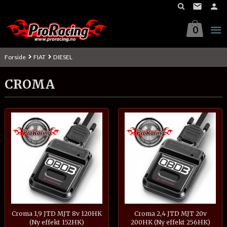
Gå
til
innholdet
0
Forside
FIAT
DIESEL
CROMA
Croma 1,9 JTD MJT 8v 120HK
Croma 2,4 JTD MJT 20v
(Ny effekt 152HK)
200HK (Ny effekt 256HK)