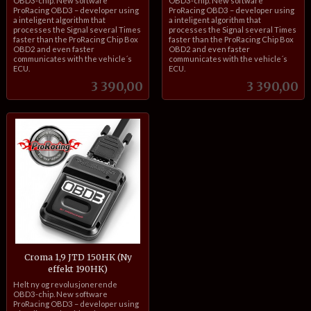
OBD3-chip. New software
OBD3-chip. New software
ProRacing OBD3 – developer using
ProRacing OBD3 – developer using
a inteligent algorithm that
a inteligent algorithm that
processes the Signal several Times
processes the Signal several Times
faster than the ProRacing Chip Box
faster than the ProRacing Chip Box
OBD2 and even faster
OBD2 and even faster
communicates with the vehicle´s
communicates with the vehicle´s
ECU.
ECU.
Pris
Pris
3 390,00
3 390,00
Croma 1,9 JTD 150HK (Ny
effekt 190HK)
inkl.
Helt ny og revolusjonerende
mva.
OBD3-chip. New software
ProRacing OBD3 – developer using