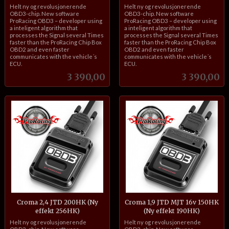
inkl.
inkl.
Helt ny og revolusjonerende
Helt ny og revolusjonerende
mva.
mva.
OBD3-chip. New software
OBD3-chip. New software
ProRacing OBD3 – developer using
ProRacing OBD3 – developer using
a inteligent algorithm that
a inteligent algorithm that
processes the Signal several Times
processes the Signal several Times
faster than the ProRacing Chip Box
faster than the ProRacing Chip Box
OBD2 and even faster
OBD2 and even faster
communicates with the vehicle´s
communicates with the vehicle´s
ECU.
ECU.
Pris
Pris
3 390,00
3 390,00
Croma 2,4 JTD 200HK (Ny
Croma 1,9 JTD MJT 16v 150HK
effekt 256HK)
(Ny effekt 190HK)
inkl.
inkl.
Helt ny og revolusjonerende
Helt ny og revolusjonerende
mva.
mva.