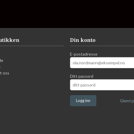
utikken
Din konto
E-postadresse
de
s
t oss
Ditt passord
Glemt p