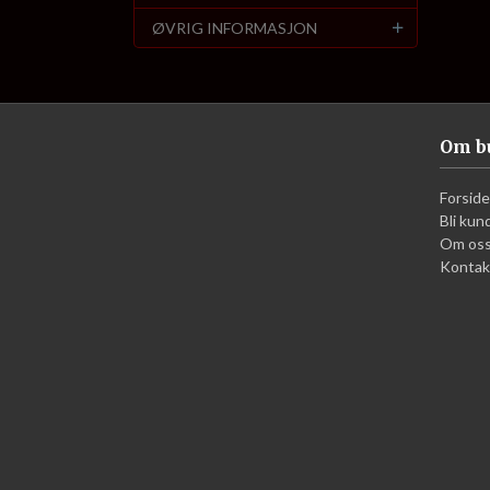
ØVRIG INFORMASJON
Om b
Forside
Bli kun
Om os
Kontak