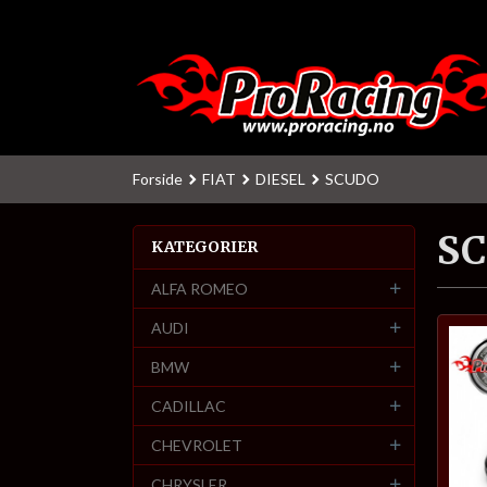
Gå
til
innholdet
Forside
FIAT
DIESEL
SCUDO
S
KATEGORIER
ALFA ROMEO
AUDI
BMW
CADILLAC
CHEVROLET
CHRYSLER