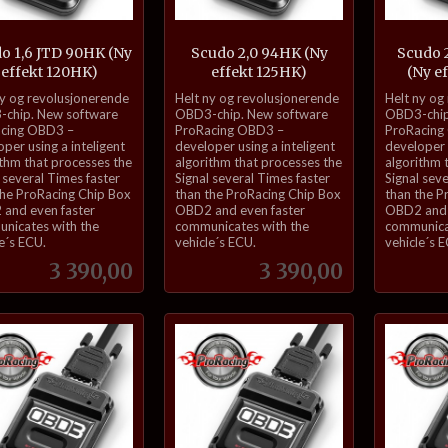
o 1,6 JTD 90HK (Ny
Scudo 2,0 94HK (Ny
Scudo 
effekt 120HK)
effekt 125HK)
(Ny e
inkl.
inkl.
ny og revolusjonerende
Helt ny og revolusjonerende
Helt ny og
mva.
mva.
chip. New software
OBD3-chip. New software
OBD3-chip
cing OBD3 –
ProRacing OBD3 –
ProRacing
per using a inteligent
developer using a inteligent
developer u
ithm that processes the
algorithm that processes the
algorithm 
 several Times faster
Signal several Times faster
Signal sev
the ProRacing Chip Box
than the ProRacing Chip Box
than the P
and even faster
OBD2 and even faster
OBD2 and 
nicates with the
communicates with the
communica
e´s ECU.
vehicle´s ECU.
vehicle´s 
Pris
Pris
3 390,00
3 390,00
Kjøp
Kjøp