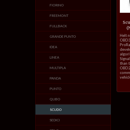
FIORINO
FREEMONT
Scu
FULLBACK
(
inkl.
Helt 
GRANDE PUNTO
mva.
OBD3-
ProRa
IDEA
develo
algor
LINEA
Signal
than 
MULTIPLA
OBD2 
commu
vehicl
PANDA
PUNTO
QUBO
SCUDO
SEDICI