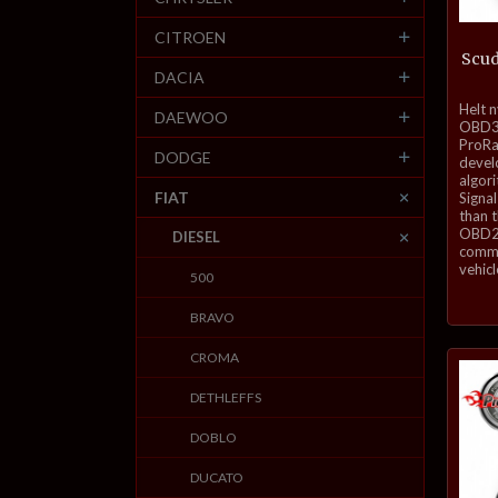
CITROEN
Scud
DACIA
inkl.
Helt 
DAEWOO
mva.
OBD3-
ProRa
DODGE
develo
algor
FIAT
Signal
than 
OBD2 
DIESEL
commu
vehicl
500
BRAVO
CROMA
DETHLEFFS
DOBLO
DUCATO