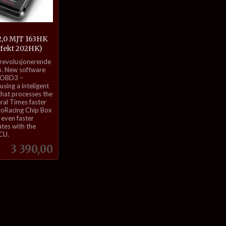
2,0 MJT 163HK
ffekt 202HK)
 revolusjonerende
. New software
 OBD3 –
sing a inteligent
that processes the
eral Times faster
roRacing Chip Box
even faster
tes with the
ECU.
Pris
3 390,00
Kjøp