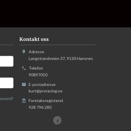
Kontakt oss
Adresse
Langstrandveien 37
,
9130
Hansnes
Telefon
90897050
E-postadresse
kurt@proracing.no
assord?
Foretaksregisteret
928 796 280