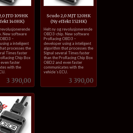
2,0 JTD 109HK
Scudo 2,0 MJT 120HK
ffekt 140HK)
(Ny effekt 152HK)
inkl.
 revolusjonerende
Helt ny og revolusjonerende
mva.
. New software
OBD3-chip. New software
 OBD3 –
ProRacing OBD3 –
sing a inteligent
developer using a inteligent
that processes the
algorithm that processes the
eral Times faster
Signal several Times faster
roRacing Chip Box
than the ProRacing Chip Box
even faster
OBD2 and even faster
tes with the
communicates with the
ECU.
vehicle´s ECU.
Pris
Pris
3 390,00
3 390,00
Kjøp
Kjøp