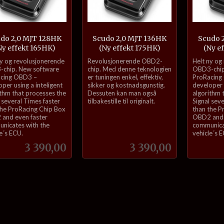
do 2,0 MJT 128HK
Scudo 2,0 MJT 136HK
Scudo 
Ny effekt 165HK)
(Ny effekt 175HK)
(Ny e
inkl.
inkl.
ny og revolusjonerende
Revolusjonerende OBD2-
Helt ny og
mva.
mva.
chip. New software
chip. Med denne teknologien
OBD3-chip
cing OBD3 –
er tuningen enkel, effektiv,
ProRacing
per using a inteligent
sikker og kostnadsgunstig.
developer u
ithm that processes the
Dessuten kan man også
algorithm 
 several Times faster
tilbakestille til originalt.
Signal sev
the ProRacing Chip Box
than the P
and even faster
OBD2 and 
nicates with the
communica
e´s ECU.
vehicle´s 
Pris
Pris
3 390,00
3 390,00
Kjøp
Kjøp