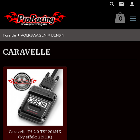
Gå
til
innholdet
0
Forside
VOLKSWAGEN
BENSIN
CARAVELLE
Caravelle T5 2,0 TSI 204HK
(Ny effekt 235HK)