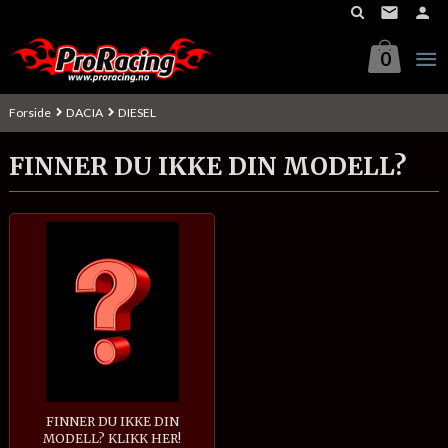
Gå
til
innholdet
0
Forside
DACIA
DIESEL
FINNER DU IKKE DIN MODELL?
FINNER DU IKKE DIN
MODELL? KLIKK HER!