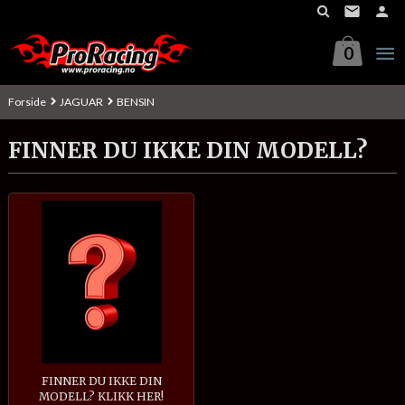
Gå
til
innholdet
0
Forside
JAGUAR
BENSIN
FINNER DU IKKE DIN MODELL?
FINNER DU IKKE DIN
MODELL? KLIKK HER!