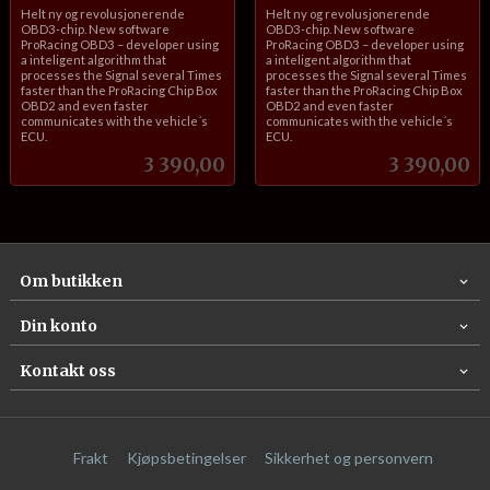
inkl.
inkl.
Helt ny og revolusjonerende
Helt ny og revolusjonerende
mva.
mva.
OBD3-chip. New software
OBD3-chip. New software
ProRacing OBD3 – developer using
ProRacing OBD3 – developer using
a inteligent algorithm that
a inteligent algorithm that
processes the Signal several Times
processes the Signal several Times
faster than the ProRacing Chip Box
faster than the ProRacing Chip Box
OBD2 and even faster
OBD2 and even faster
communicates with the vehicle´s
communicates with the vehicle´s
ECU.
ECU.
Pris
Pris
3 390,00
3 390,00
Om butikken
Din konto
Kontakt oss
Frakt
Kjøpsbetingelser
Sikkerhet og personvern