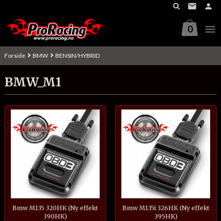
Gå
til
innholdet
0
Forside
BMW
BENSIN/HYBRID
BMW_M1
Bmw M135 320HK (Ny effekt
Bmw M135i 326HK (Ny effekt
390HK)
395HK)