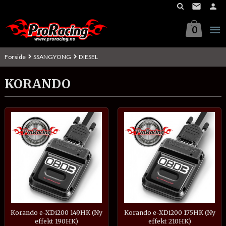
Gå
til
innholdet
0
Forside
SSANGYONG
DIESEL
KORANDO
Korando e-XDi200 149HK (Ny
Korando e-XDi200 175HK (Ny
effekt 190HK)
effekt 210HK)