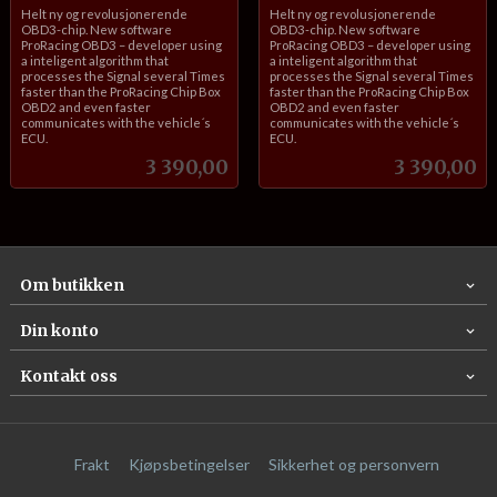
inkl.
inkl.
Helt ny og revolusjonerende
Helt ny og revolusjonerende
mva.
mva.
OBD3-chip. New software
OBD3-chip. New software
ProRacing OBD3 – developer using
ProRacing OBD3 – developer using
a inteligent algorithm that
a inteligent algorithm that
processes the Signal several Times
processes the Signal several Times
faster than the ProRacing Chip Box
faster than the ProRacing Chip Box
OBD2 and even faster
OBD2 and even faster
communicates with the vehicle´s
communicates with the vehicle´s
ECU.
ECU.
Pris
Pris
3 390,00
3 390,00
Om butikken
Din konto
Kontakt oss
Frakt
Kjøpsbetingelser
Sikkerhet og personvern