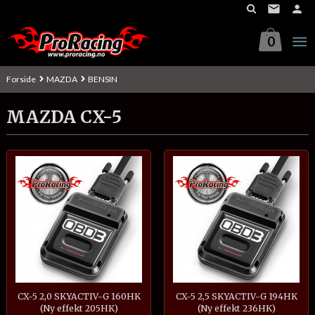
Gå
til
innholdet
0
Forside
MAZDA
BENSIN
MAZDA CX-5
CX-5 2,0 SKYACTIV-G 160HK
CX-5 2,5 SKYACTIV-G 194HK
(Ny effekt 205HK)
(Ny effekt 236HK)