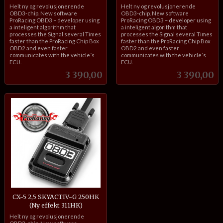
inkl.
inkl.
Helt ny og revolusjonerende
Helt ny og revolusjonerende
mva.
mva.
OBD3-chip. New software
OBD3-chip. New software
ProRacing OBD3 – developer using
ProRacing OBD3 – developer using
a inteligent algorithm that
a inteligent algorithm that
processes the Signal several Times
processes the Signal several Times
faster than the ProRacing Chip Box
faster than the ProRacing Chip Box
OBD2 and even faster
OBD2 and even faster
communicates with the vehicle´s
communicates with the vehicle´s
ECU.
ECU.
Pris
Pris
3 390,00
3 390,00
CX-5 2,5 SKYACTIV-G 250HK
(Ny effekt 311HK)
inkl.
Helt ny og revolusjonerende
mva.