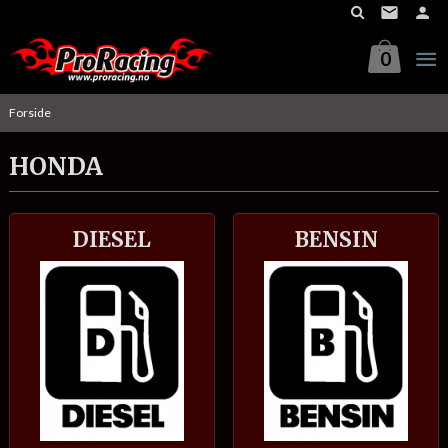
Gå
til
innholdet
0
Forside
HONDA
DIESEL
BENSIN