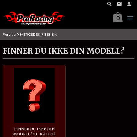
Gå
til
innholdet
0
Forside
MERCEDES
BENSIN
FINNER DU IKKE DIN MODELL?
FINNER DU IKKE DIN
MODELL? KLIKK HER!