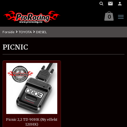
Gå
til
innholdet
0
Forside
TOYOTA
DIESEL
PICNIC
Picnic 2,2 TD 90HK (Ny effekt
120HK)