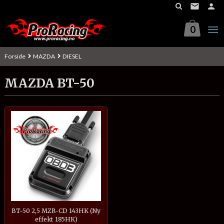
Gå
til
innholdet
0
Forside
MAZDA
DIESEL
MAZDA BT-50
BT-50 2,5 MZR-CD 143HK (Ny
effekt 185HK)