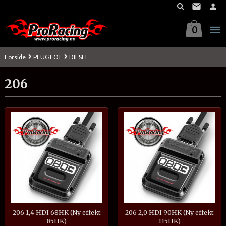
Gå
til
innholdet
0
Forside
PEUGEOT
DIESEL
206
206 1,4 HDI 68HK (Ny effekt
206 2,0 HDI 90HK (Ny effekt
85HK)
115HK)