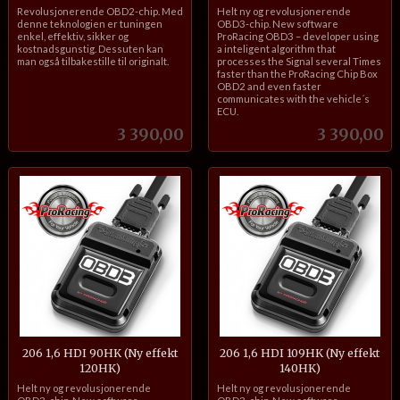
inkl.
inkl.
Revolusjonerende OBD2-chip. Med
Helt ny og revolusjonerende
mva.
mva.
denne teknologien er tuningen
OBD3-chip. New software
enkel, effektiv, sikker og
ProRacing OBD3 – developer using
kostnadsgunstig. Dessuten kan
a inteligent algorithm that
man også tilbakestille til originalt.
processes the Signal several Times
faster than the ProRacing Chip Box
OBD2 and even faster
communicates with the vehicle´s
ECU.
Pris
Pris
3 390,00
3 390,00
206 1,6 HDI 90HK (Ny effekt
206 1,6 HDI 109HK (Ny effekt
120HK)
140HK)
inkl.
inkl.
Helt ny og revolusjonerende
Helt ny og revolusjonerende
mva.
mva.