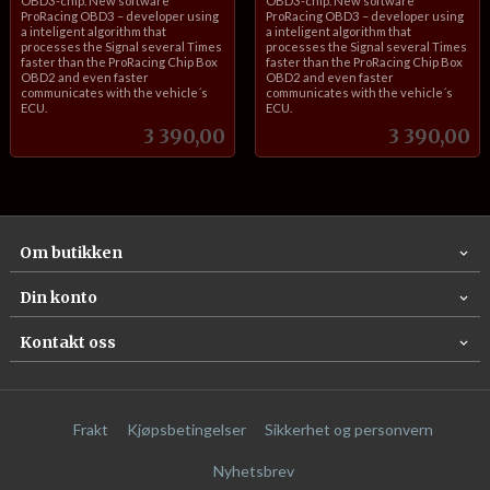
OBD3-chip. New software
OBD3-chip. New software
ProRacing OBD3 – developer using
ProRacing OBD3 – developer using
a inteligent algorithm that
a inteligent algorithm that
processes the Signal several Times
processes the Signal several Times
faster than the ProRacing Chip Box
faster than the ProRacing Chip Box
OBD2 and even faster
OBD2 and even faster
communicates with the vehicle´s
communicates with the vehicle´s
ECU.
ECU.
Pris
Pris
3 390,00
3 390,00
Om butikken
Din konto
Kontakt oss
Frakt
Kjøpsbetingelser
Sikkerhet og personvern
Nyhetsbrev