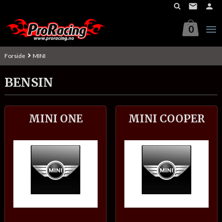
Gå
til
innholdet
0
Forside
MINI
BENSIN
MINI ONE
MINI COOPER