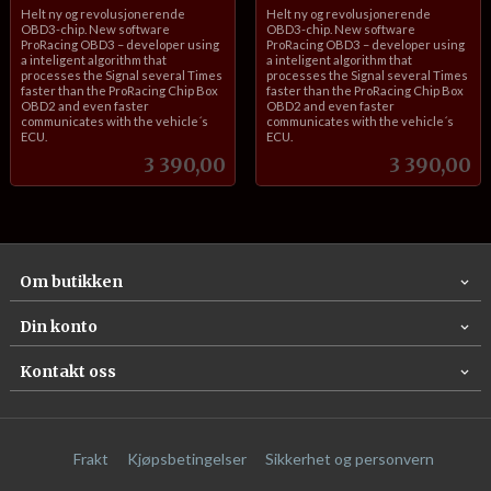
inkl.
inkl.
Helt ny og revolusjonerende
Helt ny og revolusjonerende
mva.
mva.
OBD3-chip. New software
OBD3-chip. New software
ProRacing OBD3 – developer using
ProRacing OBD3 – developer using
a inteligent algorithm that
a inteligent algorithm that
processes the Signal several Times
processes the Signal several Times
faster than the ProRacing Chip Box
faster than the ProRacing Chip Box
OBD2 and even faster
OBD2 and even faster
communicates with the vehicle´s
communicates with the vehicle´s
ECU.
ECU.
Pris
Pris
3 390,00
3 390,00
Om butikken
Din konto
Kontakt oss
Frakt
Kjøpsbetingelser
Sikkerhet og personvern