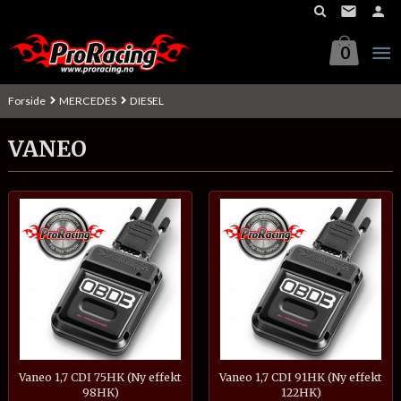
Gå
til
innholdet
0
Forside
MERCEDES
DIESEL
VANEO
Vaneo 1,7 CDI 75HK (Ny effekt
Vaneo 1,7 CDI 91HK (Ny effekt
98HK)
122HK)