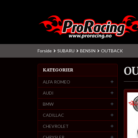
Gå
til
innholdet
Forside
SUBARU
BENSIN
OUTBACK
O
KATEGORIER
ALFA ROMEO
AUDI
BMW
CADILLAC
CHEVROLET
CHRYSLER