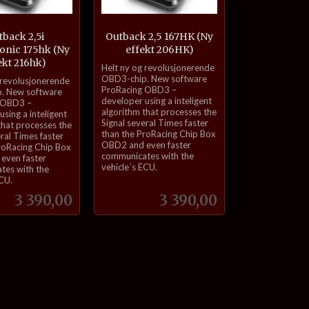
back 2,5i
Outback 2,5 167HK (Ny
onic 175hk (Ny
effekt 206HK)
ekt 216hk)
inkl.
Helt ny og revolusjonerende
mva.
OBD3-chip. New software
 revolusjonerende
ProRacing OBD3 –
. New software
developer using a inteligent
 OBD3 –
algorithm that processes the
sing a inteligent
Signal several Times faster
that processes the
than the ProRacing Chip Box
eral Times faster
OBD2 and even faster
roRacing Chip Box
communicates with the
even faster
vehicle´s ECU.
tes with the
ECU.
Pris
Pris
3 390,00
3 390,00
Kjøp
Kjøp