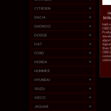
CITROEN
Ou
DACIA
165h
inkl.
Helt 
DAEWOO
mva.
OBD3-
ProRa
DODGE
develo
algor
FIAT
Signal
than 
OBD2 
FORD
commu
vehicl
HONDA
HUMMER
HYUNDAI
ISUZU
IVECO
JAGUAR