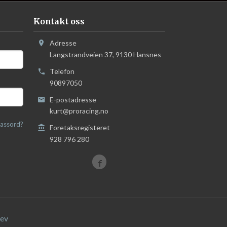
Kontakt oss
Adresse
Langstrandveien 37
,
9130
Hansnes
Telefon
90897050
E-postadresse
kurt@proracing.no
assord?
Foretaksregisteret
928 796 280
ev