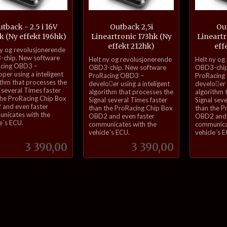
tback - 2.5 i 16V
Outback 2,5i
Out
k (Ny effekt 196hk)
Lineartronic 173hk (Ny
Lineartr
effekt 212hk)
eff
ny og revolusjonerende
inkl.
inkl.
chip. New software
Helt ny og revolusjonerende
Helt ny og
cing OBD3 –
mva.
mva.
OBD3-chip. New software
OBD3-chip
per using a inteligent
ProRacing OBD3 –
ProRacing
ithm that processes the
develoer using a inteligent
develoer u
 several Times faster
algorithm that processes the
algorithm 
the ProRacing Chip Box
Signal several Times faster
Signal sev
and even faster
than the ProRacing Chip Box
than the P
nicates with the
OBD2 and even faster
OBD2 and 
e´s ECU.
communicates with the
communica
vehicle´s ECU.
vehicle´s 
Pris
Pris
3 390,00
3 390,00
Kjøp
Kjøp