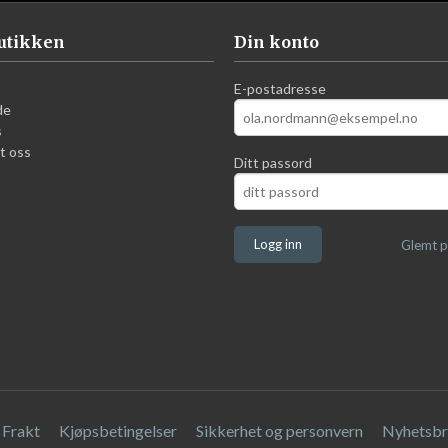
utikken
Din konto
E-postadresse
de
s
t oss
Ditt passord
Glemt p
Frakt
Kjøpsbetingelser
Sikkerhet og personvern
Nyhetsbr