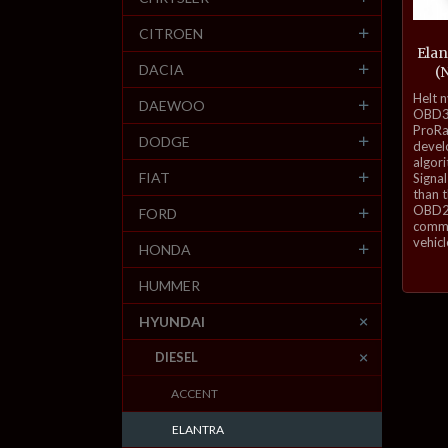
CITROEN
Elan
DACIA
(
inkl.
Helt 
DAEWOO
mva.
OBD3-
ProRa
DODGE
develo
algor
FIAT
Signal
than 
OBD2 
FORD
commu
vehicl
HONDA
HUMMER
HYUNDAI
DIESEL
ACCENT
ELANTRA