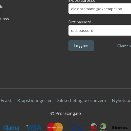
E-postadresse
de
s
t oss
Ditt passord
Glemt p
Frakt
Kjøpsbetingelser
Sikkerhet og personvern
Nyhetsbr
© Proracing.no