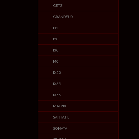
GETZ
GRANDEUR
H1
I20
I30
I40
IX20
IX35
IX55
MATRIX
SANTA FE
SONATA