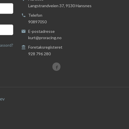
Langstrandveien 37
,
9130
Hansnes
Telefon
90897050
E-postadresse
kurt@proracing.no
assord?
Foretaksregisteret
928 796 280
ev