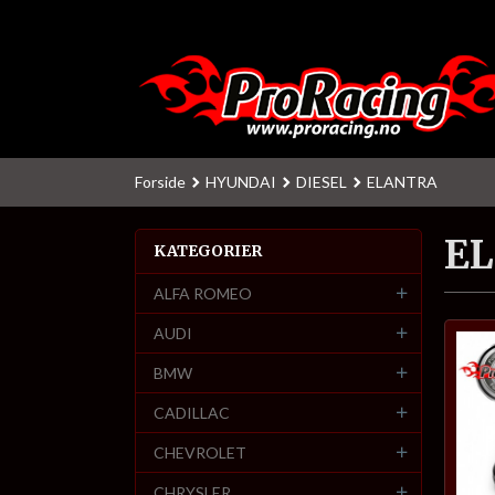
Gå
til
innholdet
Forside
HYUNDAI
DIESEL
ELANTRA
E
KATEGORIER
ALFA ROMEO
AUDI
BMW
CADILLAC
CHEVROLET
CHRYSLER