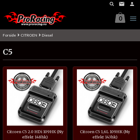
Gå
til
innholdet
0
Forside
CITROEN
Diesel
C5
Citroen C5 2.0 HDi 109HK (Ny
Citroen C5 1,6L 109HK (Ny
effekt 148hk)
effekt 143hk)