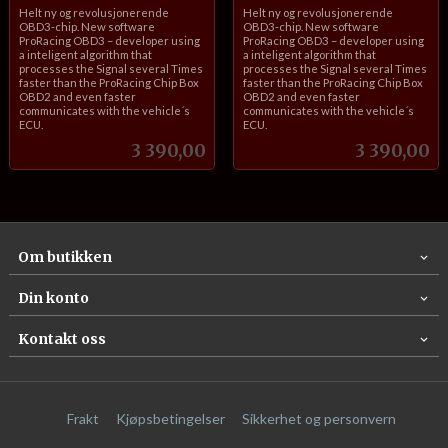
inkl.
inkl.
Helt ny og revolusjonerende
Helt ny og revolusjonerende
mva.
mva.
OBD3-chip. New software
OBD3-chip. New software
ProRacing OBD3 – developer using
ProRacing OBD3 – developer using
a inteligent algorithm that
a inteligent algorithm that
processes the Signal several Times
processes the Signal several Times
faster than the ProRacing Chip Box
faster than the ProRacing Chip Box
OBD2 and even faster
OBD2 and even faster
communicates with the vehicle´s
communicates with the vehicle´s
ECU.
ECU.
Pris
Pris
3 390,00
3 390,00
Om butikken
Din konto
Kontakt oss
Frakt
Kjøpsbetingelser
Sikkerhet og personvern