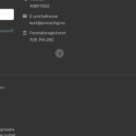
90897050
E-postadresse
kurt@proracing.no
assord?
Foretaksregisteret
928 796 280
ev
deg bedre
ar puttet