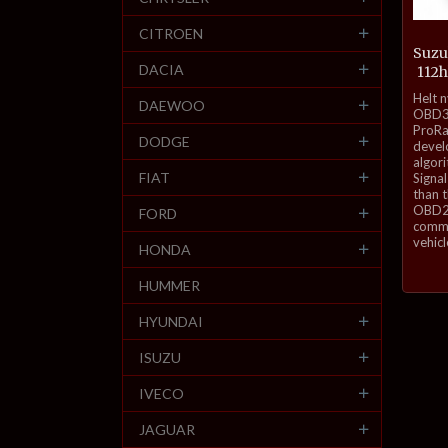
CITROEN
Suzuk
DACIA
112h
inkl.
Helt 
DAEWOO
mva.
OBD3-
ProRa
DODGE
develo
algor
FIAT
Signal
than 
OBD2 
FORD
commu
vehicl
HONDA
HUMMER
HYUNDAI
ISUZU
IVECO
JAGUAR