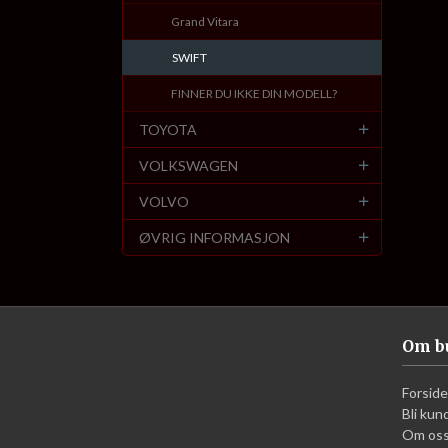
Grand Vitara
SWIFT
FINNER DU IKKE DIN MODELL?
TOYOTA
VOLKSWAGEN
VOLVO
ØVRIG INFORMASJON
Om b
Forside
Bli kun
Om os