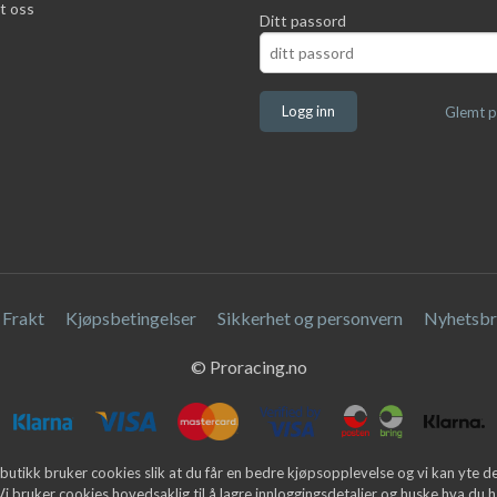
t oss
Ditt passord
Glemt p
Frakt
Kjøpsbetingelser
Sikkerhet og personvern
Nyhetsbr
© Proracing.no
butikk bruker cookies slik at du får en bedre kjøpsopplevelse og vi kan yte 
 Vi bruker cookies hovedsaklig til å lagre innloggingsdetaljer og huske hva du h