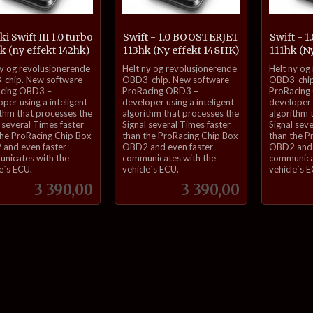
i Swift III 1.0 turbo
Swift - 1.0 BOOSTERJET
Swift - 
k (ny effekt 142hk)
113hk (Ny effekt 148HK)
111hk (N
inkl.
inkl.
ny og revolusjonerende
Helt ny og revolusjonerende
Helt ny og
mva.
mva.
chip. New software
OBD3-chip. New software
OBD3-chip
cing OBD3 –
ProRacing OBD3 –
ProRacing
per using a inteligent
developer using a inteligent
developer u
ithm that processes the
algorithm that processes the
algorithm 
 several Times faster
Signal several Times faster
Signal sev
the ProRacing Chip Box
than the ProRacing Chip Box
than the P
and even faster
OBD2 and even faster
OBD2 and 
nicates with the
communicates with the
communica
e´s ECU.
vehicle´s ECU.
vehicle´s 
Pris
Pris
3 390,00
3 390,00
Kjøp
Kjøp