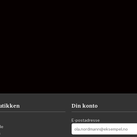
utikken
Din konto
E-postadresse
de
s