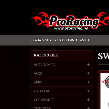
Gå
til
innholdet
Forside
SUZUKI
BENSIN
SWIFT
S
KATEGORIER
ALFA ROMEO
AUDI
BMW
CADILLAC
CHEVROLET
CHRYSLER