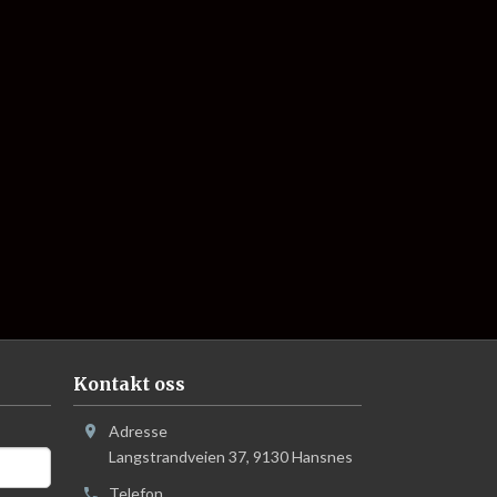
Kontakt oss
Adresse
Langstrandveien 37
,
9130
Hansnes
Telefon