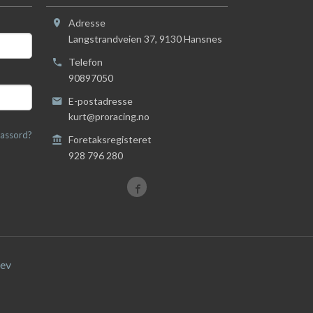
Adresse
Langstrandveien 37
,
9130
Hansnes
Telefon
90897050
E-postadresse
kurt@proracing.no
assord?
Foretaksregisteret
928 796 280
ev