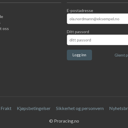
E-postadresse
de
s
t oss
Ditt passord
Glemt p
Frakt
Kjøpsbetingelser
Sikkerhet og personvern
Nyhetsbr
© Proracing.no