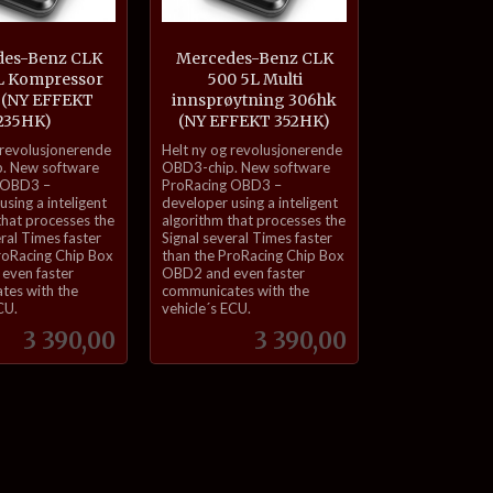
es-Benz CLK
Mercedes-Benz CLK
3L Kompressor
500 5L Multi
 (NY EFFEKT
innsprøytning 306hk
235HK)
(NY EFFEKT 352HK)
inkl.
 revolusjonerende
Helt ny og revolusjonerende
mva.
. New software
OBD3-chip. New software
 OBD3 –
ProRacing OBD3 –
sing a inteligent
developer using a inteligent
that processes the
algorithm that processes the
eral Times faster
Signal several Times faster
roRacing Chip Box
than the ProRacing Chip Box
even faster
OBD2 and even faster
tes with the
communicates with the
CU.
vehicle´s ECU.
Pris
Pris
3 390,00
3 390,00
Kjøp
Kjøp