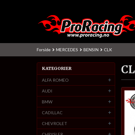
Gå
til
innholdet
Forside
MERCEDES
BENSIN
CLK
C
KATEGORIER
ALFA ROMEO
AUDI
BMW
CADILLAC
CHEVROLET
CHRYSLER