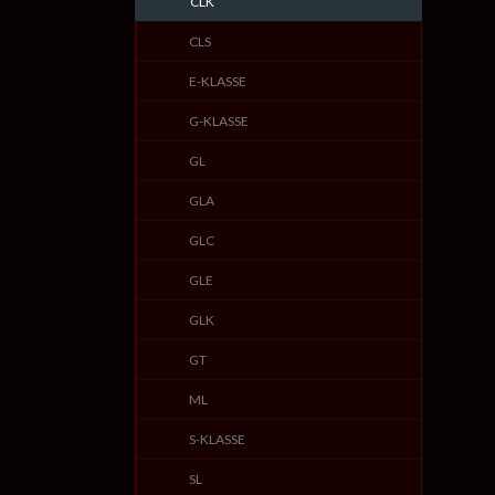
CLK
CLS
E-KLASSE
G-KLASSE
GL
GLA
GLC
GLE
GLK
GT
ML
S-KLASSE
SL