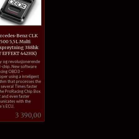
rcedes-Benz CLK
500 5,5L Multi
sprøytning 388hk
Y EFFEKT 442HK)
ny og revolusjonerende
chip. New software
cing OBD3 –
per using a inteligent
ithm that processes the
 several Times faster
the ProRacing Chip Box
and even faster
nicates with the
e´s ECU.
Pris
3 390,00
Kjøp