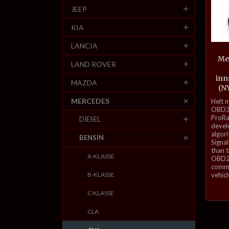
JEEP
KIA
LANCIA
Me
LAND ROVER
inn
MAZDA
(N
inkl.
MERCEDES
Helt 
mva.
OBD3-
ProRa
DIESEL
develo
algor
BENSIN
Signal
than 
A-KLASSE
OBD2 
commu
B-KLASSE
vehicl
C-KLASSE
CLA