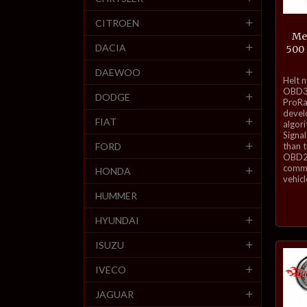
CITROEN
Me
DACIA
500
DAEWOO
inkl.
Helt 
mva.
OBD3-
DODGE
ProRa
develo
FIAT
algor
Signal
FORD
than 
OBD2 
commu
HONDA
vehicl
HUMMER
HYUNDAI
ISUZU
IVECO
JAGUAR