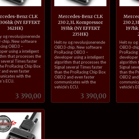
rcedes-Benz CLK
Mercedes-Benz CLK
Merced
 306hk (NY EFFEKT
230 2,3L Kompressor
230 2,
362HK)
193hk (NY EFFEKT
197hk
235HK)
ny og revolusjonerende
inkl.
inkl.
chip. New software
Helt ny og revolusjonerende
Helt ny og
cing OBD3 –
mva.
mva.
OBD3-chip. New software
OBD3-chip
per using a inteligent
ProRacing OBD3 –
ProRacing
ithm that processes the
developer using a inteligent
developer u
 several Times faster
algorithm that processes the
algorithm 
the ProRacing Chip Box
Signal several Times faster
Signal sev
and even faster
than the ProRacing Chip Box
than the P
nicates with the
OBD2 and even faster
OBD2 and 
e´s ECU.
communicates with the
communica
vehicle's ECU.
vehicle's E
Pris
Pris
3 390,00
3 390,00
Kjøp
Kjøp