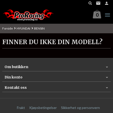
Gå
til
innholdet
0
Forside
HYUNDAI
BENSIN
FINNER DU IKKE DIN MODELL?
Om butikken
Din konto
Kontakt oss
Frakt
Kjøpsbetingelser
Sikkerhet og personvern