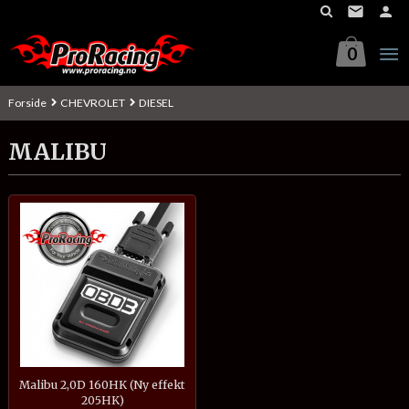
Gå
til
innholdet
0
Forside
CHEVROLET
DIESEL
MALIBU
Malibu 2,0D 160HK (Ny effekt
205HK)