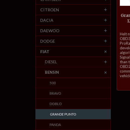
CITROEN
Gran
DACIA
1
DAEWOO
inkl.
Helt 
mva.
OBD3-
DODGE
ProRa
develo
FIAT
algor
Signal
DIESEL
than 
OBD2 
commu
BENSIN
vehicl
500
BRAVO
DOBLO
GRANDE PUNTO
PANDA