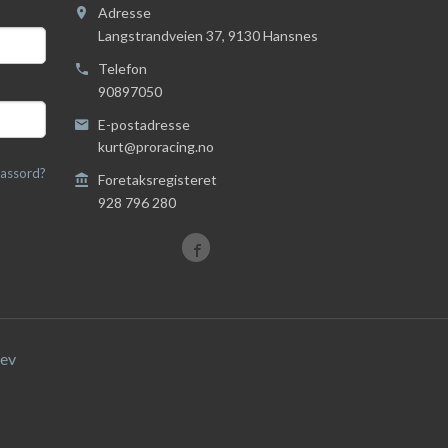
Adresse
Langstrandveien 37
,
9130
Hansnes
Telefon
90897050
E-postadresse
kurt@proracing.no
assord?
Foretaksregisteret
928 796 280
ev