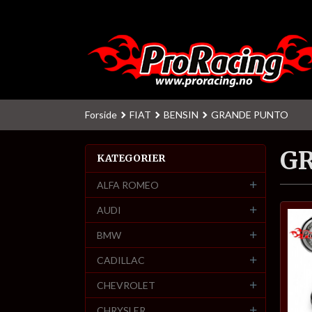
Gå
til
innholdet
Forside
FIAT
BENSIN
GRANDE PUNTO
G
KATEGORIER
ALFA ROMEO
AUDI
BMW
CADILLAC
CHEVROLET
CHRYSLER