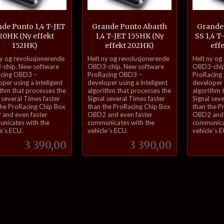
de Punto 1,4 T-JET
Grande Punto Abarth
Grande
20HK (Ny effekt
1,4 T-JET 155HK (Ny
SS 1,4 T
152HK)
effekt 202HK)
eff
inkl.
inkl.
ny og revolusjonerende
Helt ny og revolusjonerende
Helt ny og
mva.
mva.
chip. New software
OBD3-chip. New software
OBD3-chip
cing OBD3 –
ProRacing OBD3 –
ProRacing
per using a inteligent
developer using a inteligent
developer u
ithm that processes the
algorithm that processes the
algorithm 
 several Times faster
Signal several Times faster
Signal sev
the ProRacing Chip Box
than the ProRacing Chip Box
than the P
and even faster
OBD2 and even faster
OBD2 and 
nicates with the
communicates with the
communica
e´s ECU.
vehicle´s ECU.
vehicle´s 
Pris
Pris
3 390,00
3 390,00
Kjøp
Kjøp