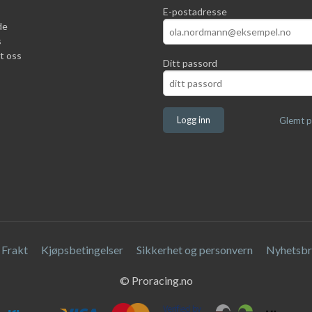
E-postadresse
de
s
t oss
Ditt passord
Glemt p
Frakt
Kjøpsbetingelser
Sikkerhet og personvern
Nyhetsbr
© Proracing.no