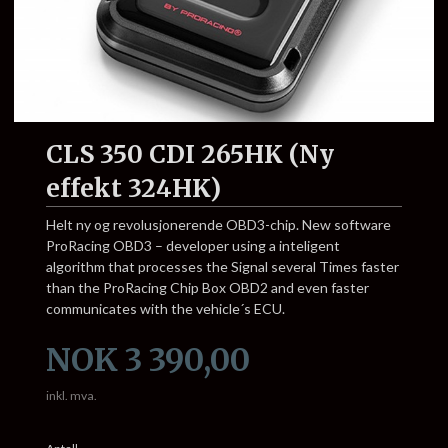
CLS 350 CDI 265HK (Ny
effekt 324HK)
Helt ny og revolusjonerende OBD3-chip. New software
ProRacing OBD3 – developer using a inteligent
algorithm that processes the Signal several Times faster
than the ProRacing Chip Box OBD2 and even faster
communicates with the vehicle´s ECU.
Pris
NOK
3 390,00
inkl. mva.