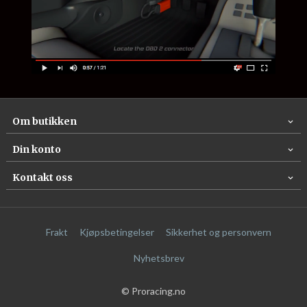
Om butikken
Din konto
Kontakt oss
Frakt
Kjøpsbetingelser
Sikkerhet og personvern
Nyhetsbrev
© Proracing.no