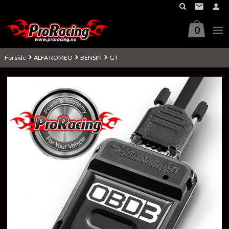
Gå
til
innholdet
0
Forside
ALFA ROMEO
BENSIN
GT