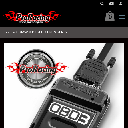
Gå
til
innholdet
0
Forside
BMW
DIESEL
BMW_SER_5