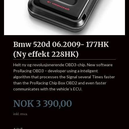
Bmw 520d 06.2009- 177HK
(Ny effekt 228HK)
Helt ny og revolusjonerende OBD3-chip. New software
ProRacing OBD3 – developer using a inteligent
algorithm that processes the Signal several Times faster
than the ProRacing Chip Box OBD2 and even faster
communicates with the vehicle´s ECU.
Pris
NOK
3 390,00
inkl. mva.