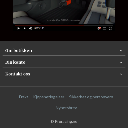
Om butikken
Din konto
Kontakt oss
Frakt
Kjøpsbetingelser
Sikkerhet og personvern
Nyhetsbrev
© Proracing.no