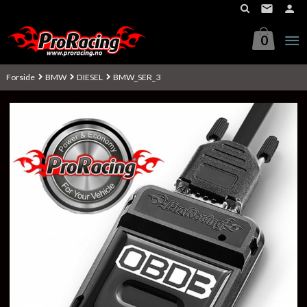
Gå
til
innholdet
0
Forside
BMW
DIESEL
BMW_SER_3