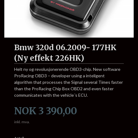
Bmw 320d 06.2009- 177HK
(Ny effekt 226HK)
Helt ny og revolusjonerende OBD3-chip. New software
ProRacing OBD3 – developer using a inteligent
algorithm that processes the Signal several Times faster
than the ProRacing Chip Box OBD2 and even faster
communicates with the vehicle´s ECU.
Pris
NOK
3 390,00
inkl. mva.