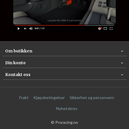
Om butikken
Din konto
Kontakt oss
Frakt
Kjøpsbetingelser
Sikkerhet og personvern
Nyhetsbrev
© Proracing.no