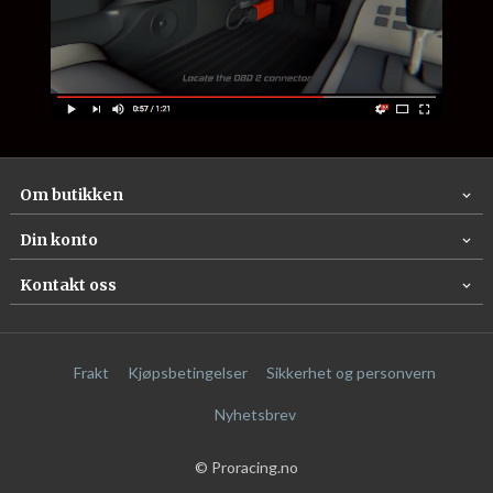
Om butikken
Din konto
Kontakt oss
Frakt
Kjøpsbetingelser
Sikkerhet og personvern
Nyhetsbrev
© Proracing.no