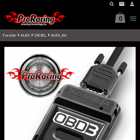
Gå
til
innholdet
0
Forside
AUDI
DIESEL
AUDI_A6