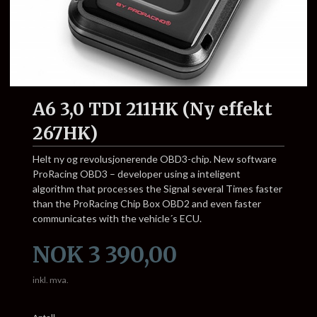
A6 3,0 TDI 211HK (Ny effekt
267HK)
Helt ny og revolusjonerende OBD3-chip. New software
ProRacing OBD3 – developer using a inteligent
algorithm that processes the Signal several Times faster
than the ProRacing Chip Box OBD2 and even faster
communicates with the vehicle´s ECU.
Pris
NOK
3 390,00
inkl. mva.