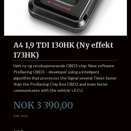
A4 1,9 TDI 130HK (Ny effekt
173HK)
Helt ny og revolusjonerende OBD3-chip. New software
ProRacing OBD3 – developer using a inteligent
algorithm that processes the Signal several Times faster
than the ProRacing Chip Box OBD2 and even faster
communicates with the vehicle´s ECU.
Pris
NOK
3 390,00
inkl. mva.