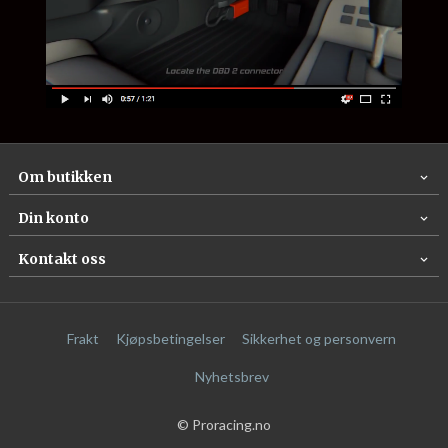
Om butikken
Din konto
Kontakt oss
Frakt
Kjøpsbetingelser
Sikkerhet og personvern
Nyhetsbrev
© Proracing.no