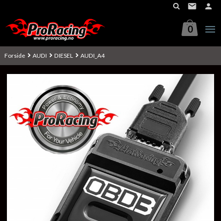
Gå
til
innholdet
0
Forside
AUDI
DIESEL
AUDI_A4