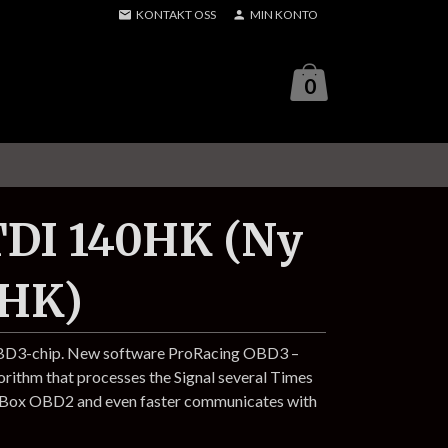
KONTAKT OSS
MIN KONTO
0
 TDI 140HK (Ny
5HK)
OBD3-chip. New software ProRacing OBD3 –
gorithm that processes the Signal several Times
p Box OBD2 and even faster communicates with