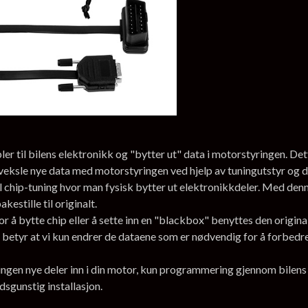
 til bilens elektronikk og "bytter ut" data i motorstyringen. Dett
veksle nye data med motorstyringen ved hjelp av tuningutstyr og 
l chip-tuning hvor man fysisk bytter ut elektronikkdeler. Med denne
estille til originalt.
r å bytte chip eller å sette inn en "blackbox" benyttes den origi
 betyr at vi kun endrer de dataene som er nødvendig for å forbedre y
, ingen nye deler inn i din motor, kun programmering gjennom bile
adsgunstig installasjon.