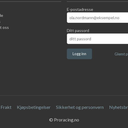
E-postadresse
de
s
t oss
Ditt passord
Glemt p
Frakt
Kjøpsbetingelser
Sikkerhet og personvern
Nyhetsbr
© Proracing.no