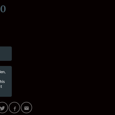
00
en,
his
ct