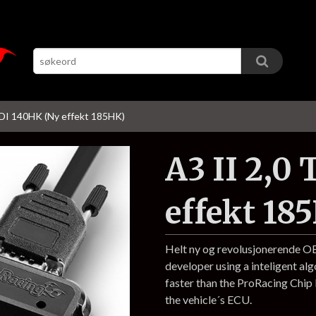
TDI 140HK (Ny effekt 185HK)
A3 II 2,0
effekt 18
Helt ny og revolusjonerende 
developer using a inteligent al
faster than the ProRacing Chi
the vehicle´s ECU.