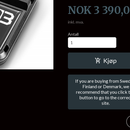
Pris
NOK
3 390,
inkl. mva.
Antall
Kjøp
If you are buying from Swed
Finland or Denmark, we
recommend that you click t
button to go to the corre
site.