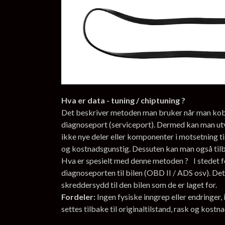
Hva er data - tuning / chiptuning ?
Det beskriver metoden man bruker når man kobler
diagnoseport (serviceport). Dermed kan man ut
ikke nye deler eller komponenter i motsetning ti
og kostnadsgunstig. Dessuten kan man også tilbak
Hva er spesielt med denne metoden ? I stedet fo
diagnoseporten til bilen (OBD II / ADS osv). Det
skreddersydd til den bilen som de er laget for.
Fordeler:
Ingen fysiske inngrep eller endringer
settes tilbake til originaltilstand, rask og kostn