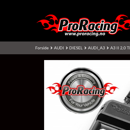
Gå
til
innholdet
Forside
AUDI
DIESEL
AUDI_A3
A3 II 2,0 