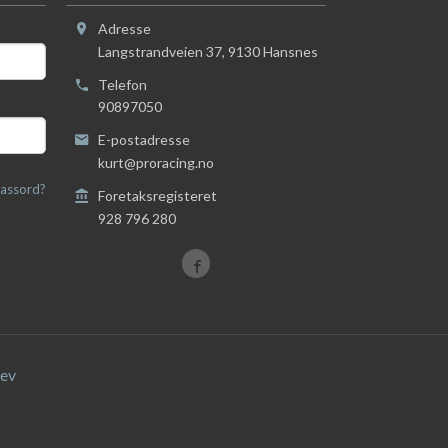
Adresse
Langstrandveien 37
,
9130
Hansnes
Telefon
90897050
E-postadresse
kurt@proracing.no
assord?
Foretaksregisteret
928 796 280
ev