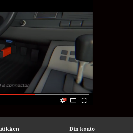
utikken
Din konto