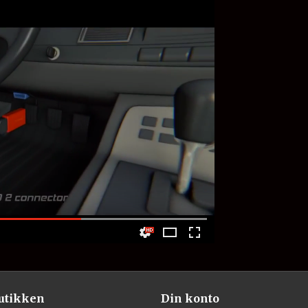
utikken
Din konto