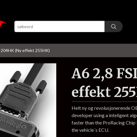
I 204HK (Ny effekt 255HK)
A6 2,8 FS
effekt 25
Helt ny og revolusjonerende 
developer using a inteligent al
faster than the ProRacing Chi
the vehicle´s ECU.