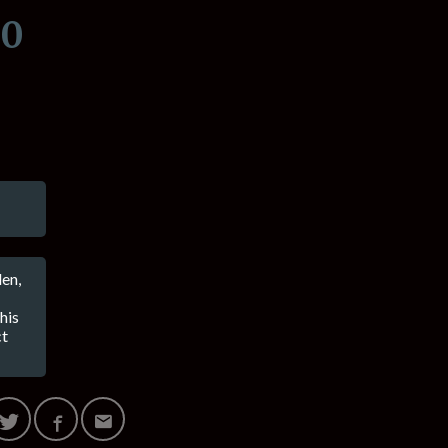
00
en,
his
ct