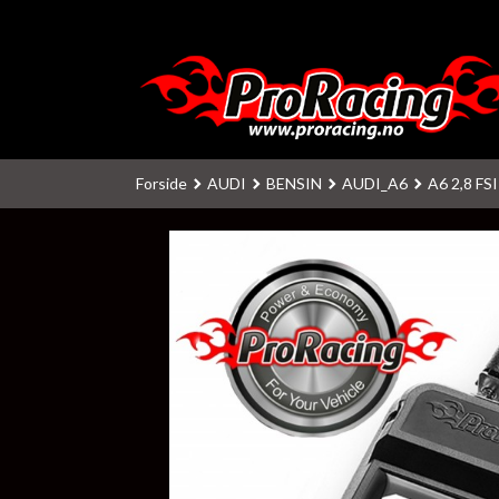
Gå
til
innholdet
Forside
AUDI
BENSIN
AUDI_A6
A6 2,8 FS