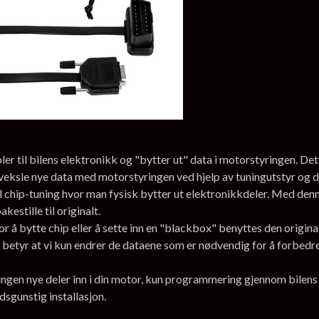
 til bilens elektronikk og "bytter ut" data i motorstyringen. Dett
veksle nye data med motorstyringen ved hjelp av tuningutstyr og 
l chip-tuning hvor man fysisk bytter ut elektronikkdeler. Med denne
estille til originalt.
r å bytte chip eller å sette inn en "blackbox" benyttes den origi
 betyr at vi kun endrer de dataene som er nødvendig for å forbedre y
, ingen nye deler inn i din motor, kun programmering gjennom bile
adsgunstig installasjon.