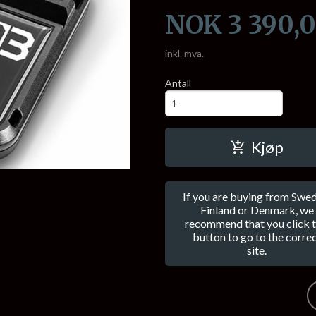
Pris
NOK
3 390,
inkl. mva.
Antall
Kjøp
If you are buying from Swed
Finland or Denmark, we
recommend that you click t
button to go to the corre
site.