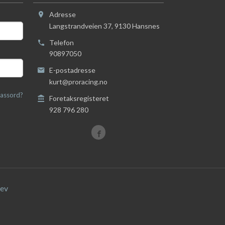
Adresse
Langstrandveien 37
,
9130
Hansnes
Telefon
90897050
E-postadresse
kurt@proracing.no
assord?
Foretaksregisteret
928 796 280
ev