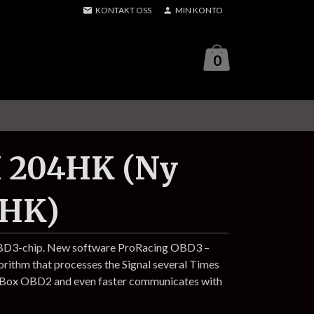
KONTAKT OSS
MIN KONTO
0
I 204HK (Ny
5HK)
OBD3-chip. New software ProRacing OBD3 –
gorithm that processes the Signal several Times
p Box OBD2 and even faster communicates with