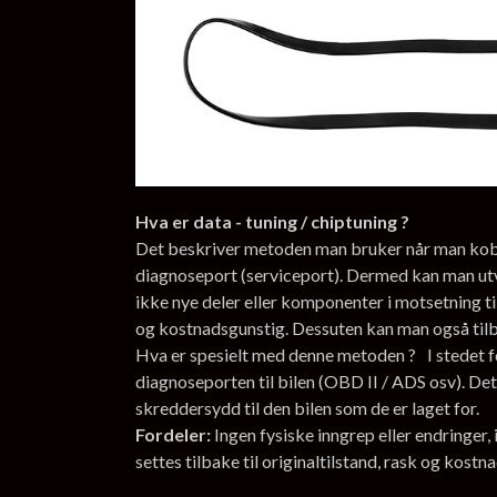
Hva er data - tuning / chiptuning ?
Det beskriver metoden man bruker når man kobler
diagnoseport (serviceport). Dermed kan man ut
ikke nye deler eller komponenter i motsetning ti
og kostnadsgunstig. Dessuten kan man også tilbak
Hva er spesielt med denne metoden ? I stedet fo
diagnoseporten til bilen (OBD II / ADS osv). Det
skreddersydd til den bilen som de er laget for.
Fordeler:
Ingen fysiske inngrep eller endringer
settes tilbake til originaltilstand, rask og kostn