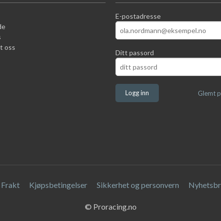
E-postadresse
de
s
t oss
Ditt passord
Glemt p
Frakt
Kjøpsbetingelser
Sikkerhet og personvern
Nyhetsbr
© Proracing.no