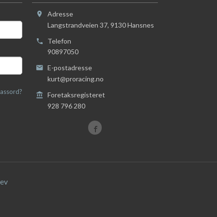
Adresse
Langstrandveien 37
,
9130
Hansnes
Telefon
90897050
E-postadresse
kurt@proracing.no
assord?
Foretaksregisteret
928 796 280
ev