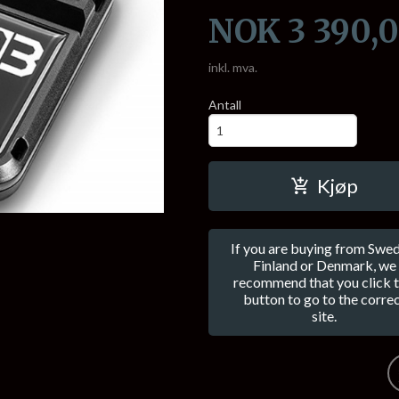
Pris
NOK
3 390,
inkl. mva.
Antall
Kjøp
If you are buying from Swed
Finland or Denmark, we
recommend that you click t
button to go to the corre
site.