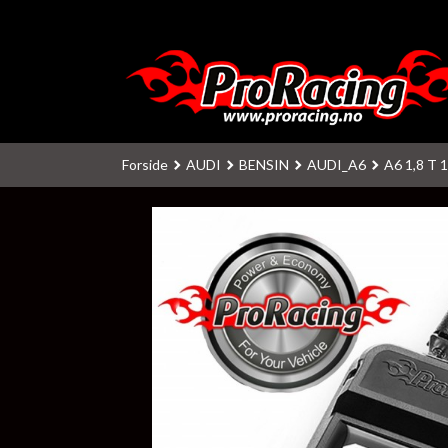
Gå
til
innholdet
Forside
AUDI
BENSIN
AUDI_A6
A6 1,8 T 