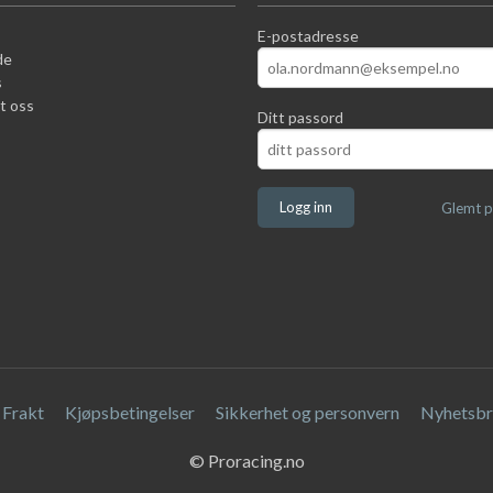
E-postadresse
de
s
t oss
Ditt passord
Glemt p
Frakt
Kjøpsbetingelser
Sikkerhet og personvern
Nyhetsbr
© Proracing.no