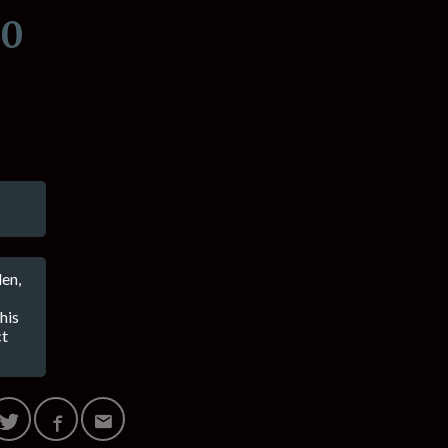
00
en,
his
ct