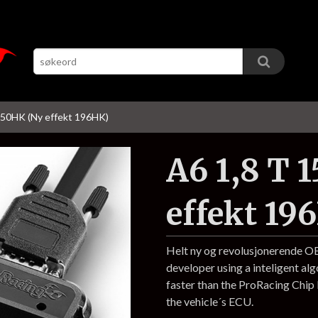
150HK (Ny effekt 196HK)
A6 1,8 T 
effekt 19
Helt ny og revolusjonerende 
developer using a inteligent al
faster than the ProRacing Chi
the vehicle´s ECU.