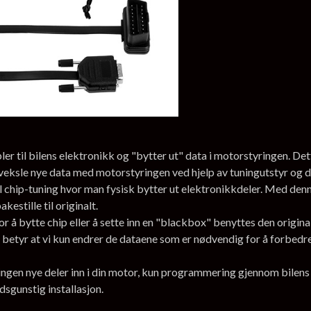
 til bilens elektronikk og "bytter ut" data i motorstyringen. Dett
veksle nye data med motorstyringen ved hjelp av tuningutstyr og 
l chip-tuning hvor man fysisk bytter ut elektronikkdeler. Med denne
estille til originalt.
r å bytte chip eller å sette inn en "blackbox" benyttes den origi
 betyr at vi kun endrer de dataene som er nødvendig for å forbedre y
, ingen nye deler inn i din motor, kun programmering gjennom bile
adsgunstig installasjon.