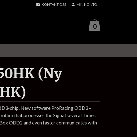
KONTAKT OSS
MIN KONTO
0
150HK (Ny
6HK)
OBD3-chip. New software ProRacing OBD3 –
gorithm that processes the Signal several Times
p Box OBD2 and even faster communicates with