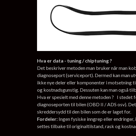
Hva er data - tuning / chiptuning ?
Det beskriver metoden man bruker når man kobler
diagnoseport (serviceport). Dermed kan man ut
ikke nye deler eller komponenter i motsetning ti
og kostnadsgunstig. Dessuten kan man også tilbak
Hva er spesielt med denne metoden ? I stedet fo
diagnoseporten til bilen (OBD II / ADS osv). Det
skreddersydd til den bilen som de er laget for.
Fordeler:
Ingen fysiske inngrep eller endringer
settes tilbake til originaltilstand, rask og kostn