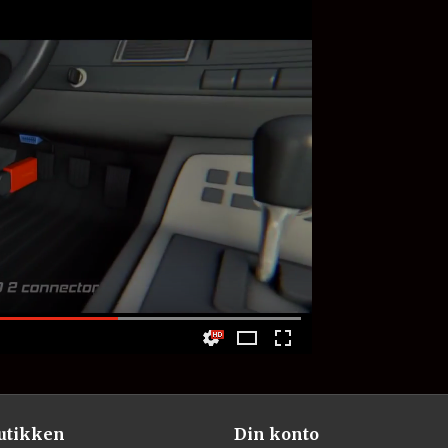
utikken
Din konto