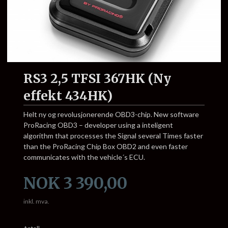
RS3 2,5 TFSI 367HK (Ny
effekt 434HK)
Helt ny og revolusjonerende OBD3-chip. New software
ProRacing OBD3 – developer using a inteligent
algorithm that processes the Signal several Times faster
than the ProRacing Chip Box OBD2 and even faster
communicates with the vehicle´s ECU.
Pris
NOK
3 390,00
inkl. mva.