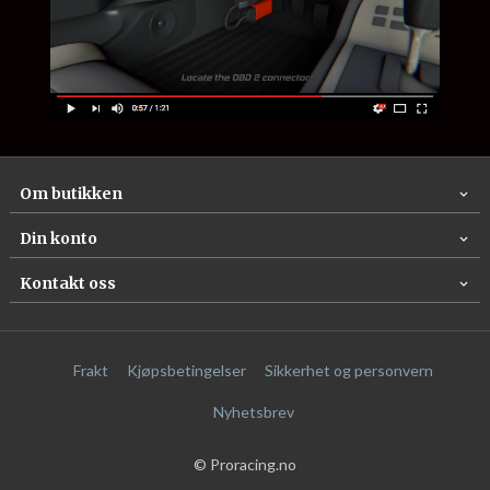
Om butikken
Din konto
Kontakt oss
Frakt
Kjøpsbetingelser
Sikkerhet og personvern
Nyhetsbrev
© Proracing.no