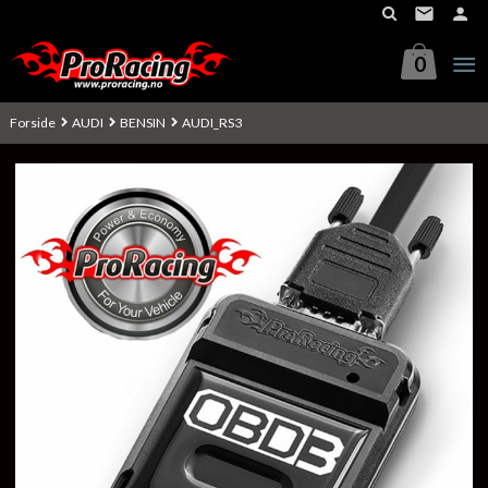
Gå
til
innholdet
0
Forside
AUDI
BENSIN
AUDI_RS3