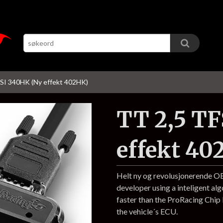
SI 340HK (Ny effekt 402HK)
TT 2,5 T
effekt 40
Helt ny og revolusjonerende 
developer using a inteligent al
faster than the ProRacing Chi
the vehicle´s ECU.