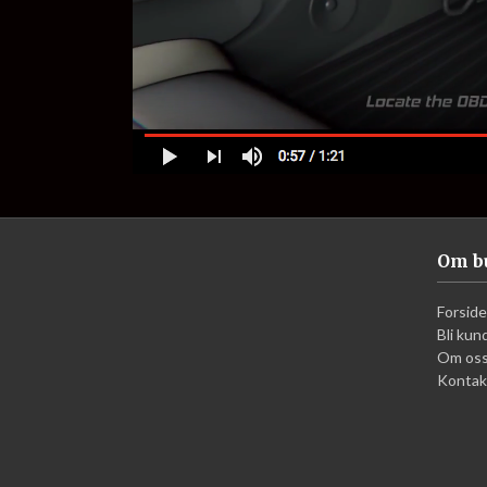
Om b
Forside
Bli kun
Om os
Kontak