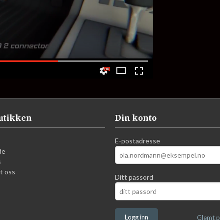
utikken
Din konto
E-postadresse
de
s
t oss
Ditt passord
Glemt p