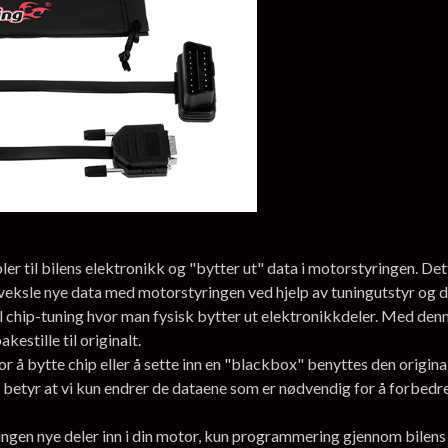
 til bilens elektronikk og "bytter ut" data i motorstyringen. Dett
veksle nye data med motorstyringen ved hjelp av tuningutstyr og 
l chip-tuning hvor man fysisk bytter ut elektronikkdeler. Med denne
estille til originalt.
r å bytte chip eller å sette inn en "blackbox" benyttes den origi
 betyr at vi kun endrer de dataene som er nødvendig for å forbedre y
, ingen nye deler inn i din motor, kun programmering gjennom bile