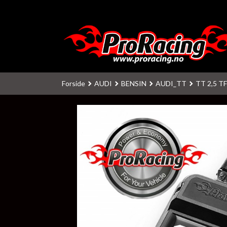
Gå
til
innholdet
Forside
AUDI
BENSIN
AUDI_TT
TT 2,5 TF