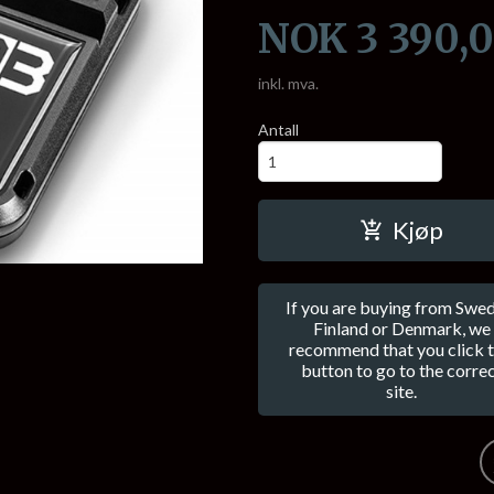
Pris
NOK
3 390,
inkl. mva.
Antall
Kjøp
If you are buying from Swed
Finland or Denmark, we
recommend that you click t
button to go to the corre
site.