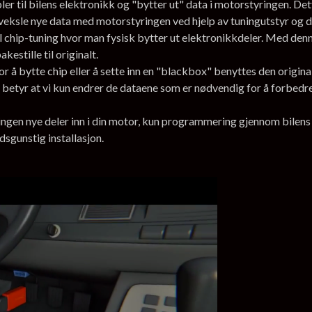
 til bilens elektronikk og "bytter ut" data i motorstyringen. Dett
veksle nye data med motorstyringen ved hjelp av tuningutstyr og 
l chip-tuning hvor man fysisk bytter ut elektronikkdeler. Med denne
estille til originalt.
r å bytte chip eller å sette inn en "blackbox" benyttes den origi
 betyr at vi kun endrer de dataene som er nødvendig for å forbedre y
, ingen nye deler inn i din motor, kun programmering gjennom bile
adsgunstig installasjon.