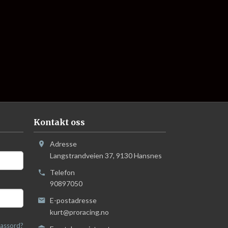
Kontakt oss
Adresse
Langstrandveien 37
,
9130
Hansnes
Telefon
90897050
E-postadresse
kurt@proracing.no
assord?