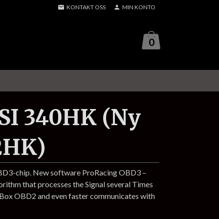
KONTAKT OSS
MIN KONTO
0
FSI 340HK (Ny
2HK)
OBD3-chip. New software ProRacing OBD3 –
gorithm that processes the Signal several Times
p Box OBD2 and even faster communicates with