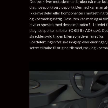
Det beskriver metoden man bruker når man kobler
diagnoseport (serviceport). Dermed kan man ut
ikke nye deler eller komponenter i motsetning ti
og kostnadsgunstig. Dessuten kan man også tilbak
Hva er spesielt med denne metoden ? I stedet fo
diagnoseporten til bilen (OBD II / ADS osv). Det
skreddersydd til den bilen som de er laget for.
Fordeler:
Ingen fysiske inngrep eller endringer
settes tilbake til originaltilstand, rask og kostn