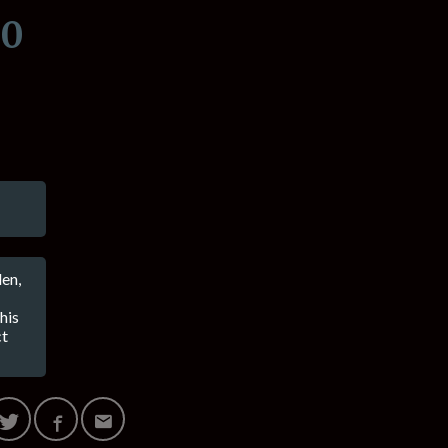
00
en,
his
ct