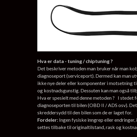
Hva er data - tuning / chiptuning ?
Det beskriver metoden man bruker når man kobler
diagnoseport (serviceport). Dermed kan man ut
ikke nye deler eller komponenter i motsetning ti
og kostnadsgunstig. Dessuten kan man også tilbak
Hva er spesielt med denne metoden ? I stedet fo
diagnoseporten til bilen (OBD II / ADS osv). Det
skreddersydd til den bilen som de er laget for.
Fordeler:
Ingen fysiske inngrep eller endringer
settes tilbake til originaltilstand, rask og kostn