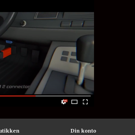
utikken
Din konto