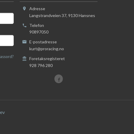
Adresse
Langstrandveien 37
,
9130
Hansnes
Telefon
90897050
E-postadresse
kurt@proracing.no
assord?
Foretaksregisteret
928 796 280
ev