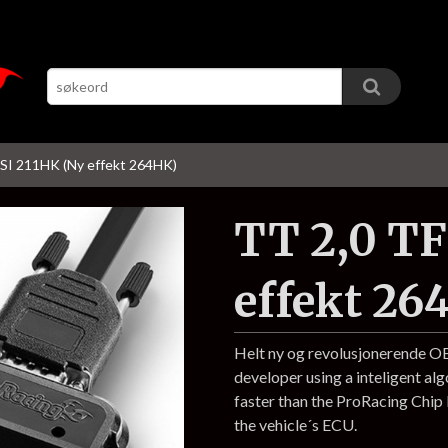
SI 211HK (Ny effekt 264HK)
TT 2,0 TF
effekt 26
Helt ny og revolusjonerende 
developer using a inteligent al
faster than the ProRacing Chi
the vehicle´s ECU.