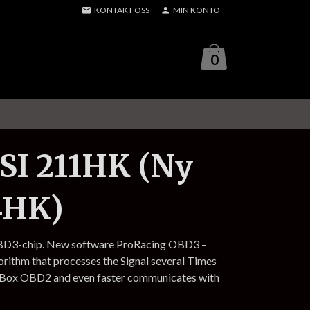
KONTAKT OSS
MIN KONTO
0
SI 211HK (Ny
4HK)
OBD3-chip. New software ProRacing OBD3 –
gorithm that processes the Signal several Times
p Box OBD2 and even faster communicates with