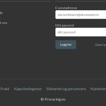
E-postadresse
de
s
t oss
Ditt passord
Glemt p
Frakt
Kjøpsbetingelser
Sikkerhet og personvern
Nyhetsbr
© Proracing.no