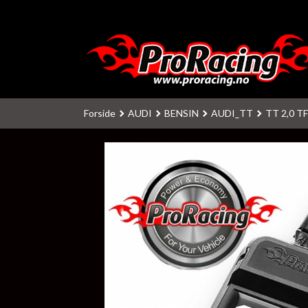
Gå
til
innholdet
Forside
AUDI
BENSIN
AUDI_TT
TT 2,0 TF