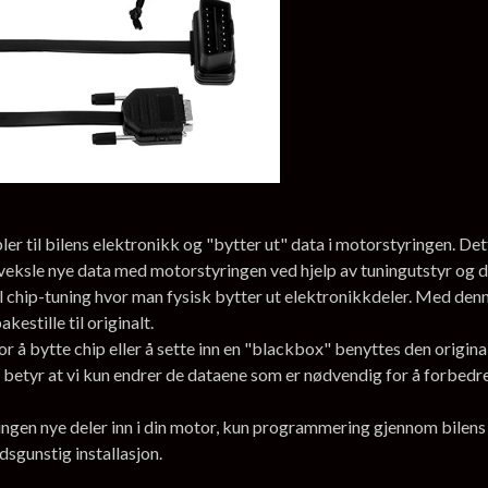
 til bilens elektronikk og "bytter ut" data i motorstyringen. Dett
veksle nye data med motorstyringen ved hjelp av tuningutstyr og 
l chip-tuning hvor man fysisk bytter ut elektronikkdeler. Med denne
estille til originalt.
r å bytte chip eller å sette inn en "blackbox" benyttes den origi
 betyr at vi kun endrer de dataene som er nødvendig for å forbedre y
, ingen nye deler inn i din motor, kun programmering gjennom bile
adsgunstig installasjon.