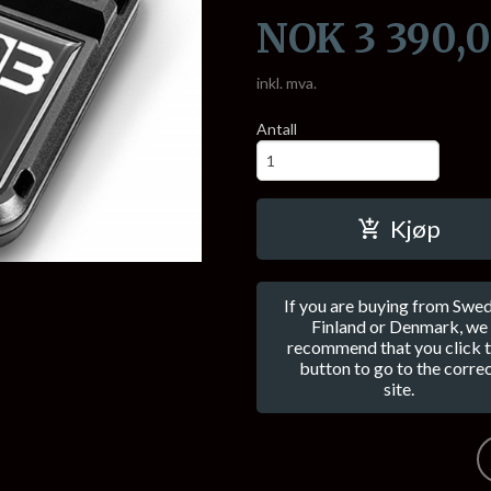
Pris
NOK
3 390,
inkl. mva.
Antall
Kjøp
If you are buying from Swed
Finland or Denmark, we
recommend that you click t
button to go to the corre
site.