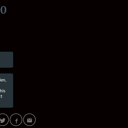
00
en,
his
ct