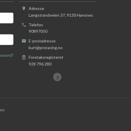
Adresse
Langstrandveien 37
,
9130
Hansnes
Telefon
90897050
E-postadresse
kurt@proracing.no
assord?
Foretaksregisteret
928 796 280
ev