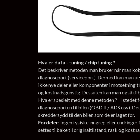
Hva er data - tuning / chiptuning ?
Det beskriver metoden man bruker når man kobler
diagnoseport (serviceport). Dermed kan man ut
ikke nye deler eller komponenter i motsetning ti
og kostnadsgunstig. Dessuten kan man også tilbak
Hva er spesielt med denne metoden ? I stedet fo
diagnoseporten til bilen (OBD II / ADS osv). Det
skreddersydd til den bilen som de er laget for.
Fordeler:
Ingen fysiske inngrep eller endringer
settes tilbake til originaltilstand, rask og kostn