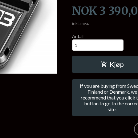
Pris
NOK
3 390,
inkl. mva.
Antall
Kjøp
If you are buying from Swed
Finland or Denmark, we
recommend that you click t
button to go to the corre
site.