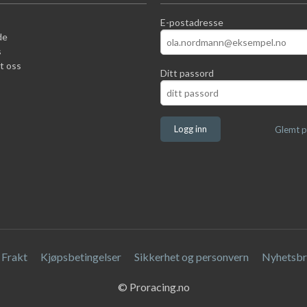
E-postadresse
de
s
t oss
Ditt passord
Glemt p
Frakt
Kjøpsbetingelser
Sikkerhet og personvern
Nyhetsbr
© Proracing.no