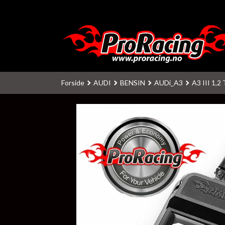
Gå
til
innholdet
Forside
AUDI
BENSIN
AUDi_A3
A3 III 1,2