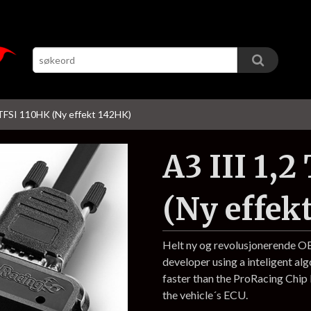
 TFSI 110HK (Ny effekt 142HK)
A3 III 1,
(Ny effek
Helt ny og revolusjonerende 
developer using a inteligent al
faster than the ProRacing Chi
the vehicle´s ECU.