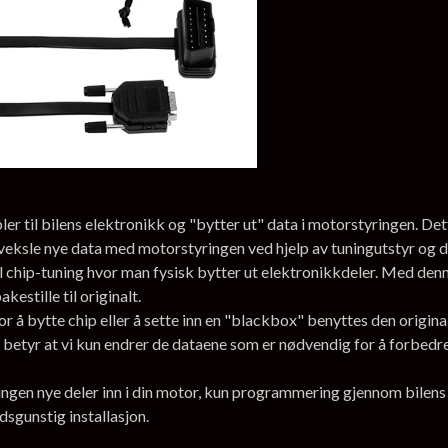
 til bilens elektronikk og "bytter ut" data i motorstyringen. Dett
veksle nye data med motorstyringen ved hjelp av tuningutstyr og 
l chip-tuning hvor man fysisk bytter ut elektronikkdeler. Med denne
estille til originalt.
r å bytte chip eller å sette inn en "blackbox" benyttes den origi
 betyr at vi kun endrer de dataene som er nødvendig for å forbedre y
, ingen nye deler inn i din motor, kun programmering gjennom bile
adsgunstig installasjon.