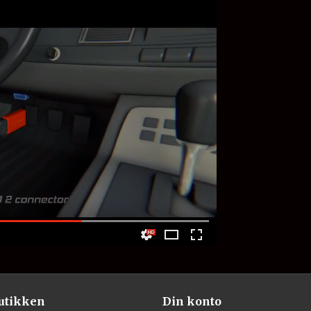
utikken
Din konto