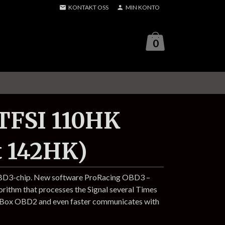
KONTAKT OSS
MIN KONTO
0
2 TFSI 110HK
t 142HK)
OBD3-chip. New software ProRacing OBD3 –
gorithm that processes the Signal several Times
p Box OBD2 and even faster communicates with