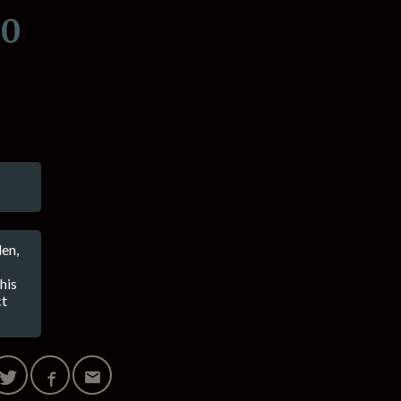
00
en,
his
ct