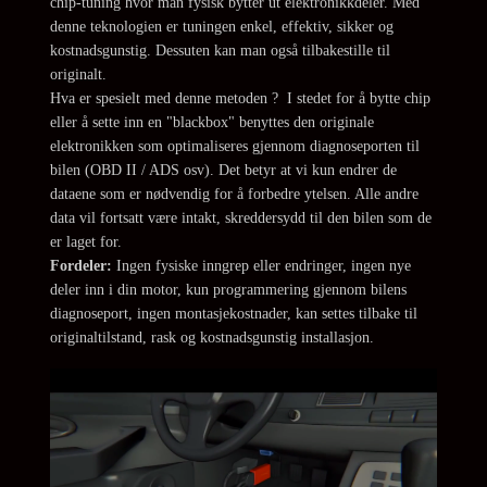
chip-tuning hvor man fysisk bytter ut elektronikkdeler. Med
denne teknologien er tuningen enkel, effektiv, sikker og
kostnadsgunstig. Dessuten kan man også tilbakestille til
originalt.
Hva er spesielt med denne metoden ? I stedet for å bytte chip
eller å sette inn en "blackbox" benyttes den originale
elektronikken som optimaliseres gjennom diagnoseporten til
bilen (OBD II / ADS osv). Det betyr at vi kun endrer de
dataene som er nødvendig for å forbedre ytelsen. Alle andre
data vil fortsatt være intakt, skreddersydd til den bilen som de
er laget for.
Fordeler:
Ingen fysiske inngrep eller endringer, ingen nye
deler inn i din motor, kun programmering gjennom bilens
diagnoseport, ingen montasjekostnader, kan settes tilbake til
originaltilstand, rask og kostnadsgunstig installasjon.