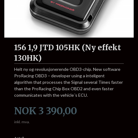
156 1,9 JTD 105HK (Ny effekt
130HK)
Helt ny og revolusjonerende OBD3-chip. New software
ProRacing OBD3 – developer using a inteligent
algorithm that processes the Signal several Times faster
than the ProRacing Chip Box OBD2 and even faster
communicates with the vehicle´s ECU.
Pris
NOK
3 390,00
inkl. mva.