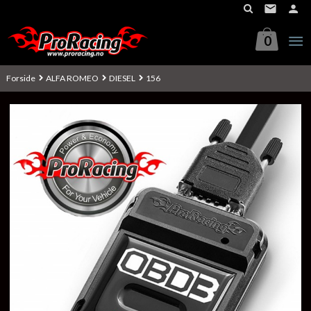
Gå
til
innholdet
0
Forside
ALFA ROMEO
DIESEL
156